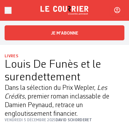
Skip to content
Le Courrier
L'essentiel, autrement
JE M'ABONNE
LIVRES
Louis De Funès et le
surendettement
Dans la sélection du Prix Wepler,
Les
Crédits
, premier roman inclassable de
Damien Peynaud, retrace un
engloutissement financier.
VENDREDI 5 DÉCEMBRE 2025
DAVID SCHORDERET