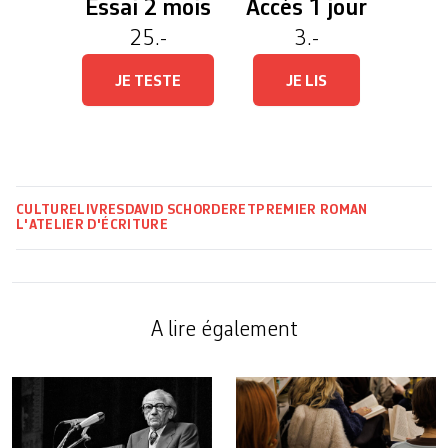
Essai 2 mois
Accès 1 jour
25.-
3.-
JE TESTE
JE LIS
CULTURE
LIVRES
DAVID SCHORDERET
PREMIER ROMAN
L'ATELIER D'ÉCRITURE
A lire également