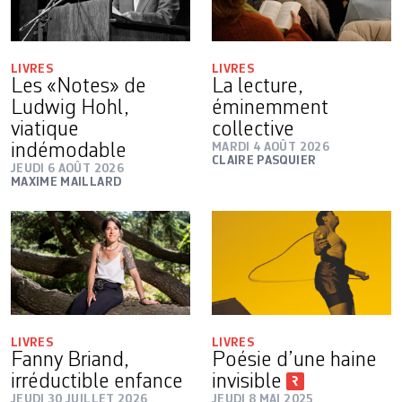
LIVRES
LIVRES
Les «Notes» de
La lecture,
Ludwig Hohl,
éminemment
viatique
collective
indémodable
MARDI 4 AOÛT 2026
CLAIRE PASQUIER
JEUDI 6 AOÛT 2026
MAXIME MAILLARD
LIVRES
LIVRES
Fanny Briand,
Poésie d’une haine
irréductible enfance
invisible
JEUDI 30 JUILLET 2026
JEUDI 8 MAI 2025