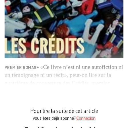
«Ce livre n’est ni une autofiction ni
PREMIER ROMAN
un témoignage ni un récit», peut-on lire sur la
quatrième de couverture des Crédits, premier
roman remarqué de Damien Peynaud – il figurait
notamment dans la sélection du Prix Wepler et les
coups de cœur de la rentrée de France Culture.
Pour lire la suite de cet article
Qu’est-ce alors que cet ouvrage? Dans une […]
Vous êtes déjà abonné?
Connexion