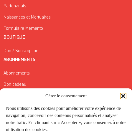
Partenariats
Naissances et Mortuaires
Formulaire Mémento
BOUTIQUE
Don / Souscription
ABONNEMENTS
Abonnements
Bon cadeau
Gérer le consentement
Conditions générales de vente
Réductions de la Carte Côté Courrier
Nous utilisons des cookies pour améliorer votre expérience de
navigation, concevoir des contenus personnalisés et analyser
Application
notre trafic. En cliquant sur « Accepter », vous consentez à notre
utilisation des cookies.