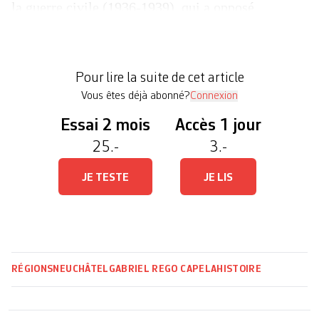
la guerre civile (1936-1939), qui a opposé
partisans de la République aux armées du futur
dictateur Francisco Franco. Son travail a reçu le
prix Henri Rol-Tanguy, décerné par l’association
Pour lire la suite de cet article
[…]
Vous êtes déjà abonné?
Connexion
Essai 2 mois
Accès 1 jour
25.-
3.-
JE TESTE
JE LIS
RÉGIONS
NEUCHÂTEL
GABRIEL REGO CAPELA
HISTOIRE