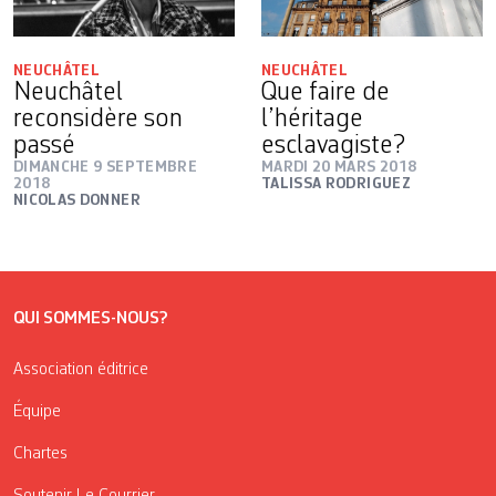
NEUCHÂTEL
NEUCHÂTEL
Neuchâtel
Que faire de
reconsidère son
l’héritage
passé
esclavagiste?
DIMANCHE 9 SEPTEMBRE
MARDI 20 MARS 2018
2018
TALISSA RODRIGUEZ
NICOLAS DONNER
QUI SOMMES-NOUS?
Association éditrice
Équipe
Chartes
Soutenir Le Courrier