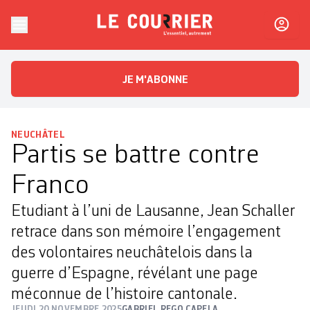
Skip to content
Le Courrier
L'essentiel, autrement
JE M'ABONNE
NEUCHÂTEL
Partis se battre contre
Franco
Etudiant à l’uni de Lausanne, Jean Schaller
retrace dans son mémoire l’engagement
des volontaires neuchâtelois dans la
guerre d’Espagne, révélant une page
méconnue de l’histoire cantonale.
JEUDI 20 NOVEMBRE 2025
GABRIEL REGO CAPELA