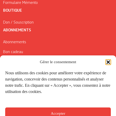
Formulaire Mémento
BOUTIQUE
Don / Souscription
ABONNEMENTS
Abonnements
Bon cadeau
Conditions générales de vente
Gérer le consentement
Réductions de la Carte Côté Courrier
Nous utilisons des cookies pour améliorer votre expérience de
navigation, concevoir des contenus personnalisés et analyser
Application
notre trafic. En cliquant sur « Accepter », vous consentez à notre
utilisation des cookies.
Suivez-nous
Accepter