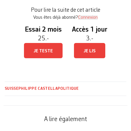
élections fédérales. «Après une législature
Pour lire la suite de cet article
progressiste, nous nous trouvons en pleine […]
Vous êtes déjà abonné?
Connexion
Essai 2 mois
Accès 1 jour
25.-
3.-
JE TESTE
JE LIS
SUISSE
PHILIPPE CASTELLA
POLITIQUE
A lire également