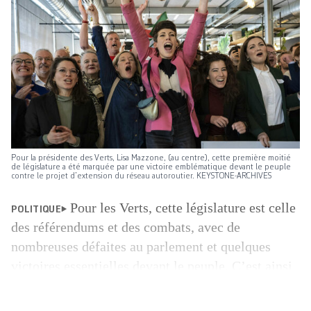
Pour la présidente des Verts, Lisa Mazzone, (au centre), cette première moitié
de législature a été marquée par une victoire emblématique devant le peuple
contre le projet d’extension du réseau autoroutier. KEYSTONE-ARCHIVES
Pour les Verts, cette législature est celle
POLITIQUE
des référendums et des combats, avec de
nombreuses défaites au parlement et quelques
victoires essentielles devant le peuple. C’est ainsi
que leur présidente Lisa Mazzone décrit le bilan
du parti à mi-chemin, à deux ans des prochaines