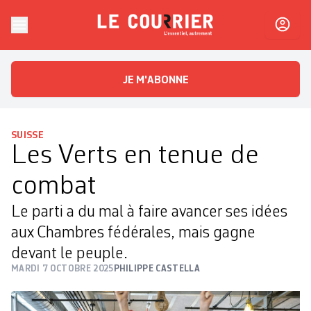
Skip to content
Le Courrier
L'essentiel, autrement
JE M'ABONNE
SUISSE
Les Verts en tenue de
combat
Le parti a du mal à faire avancer ses idées
aux Chambres fédérales, mais gagne
devant le peuple.
MARDI 7 OCTOBRE 2025
PHILIPPE CASTELLA