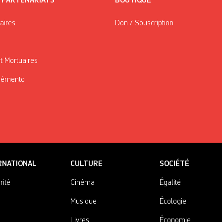
/ PARTENARIATS
BOUTIQUE
taires
Don / Souscription
t Mortuaires
Mémento
RNATIONAL
CULTURE
SOCIÉTÉ
rité
Cinéma
Égalité
Musique
Écologie
Livres
Économie