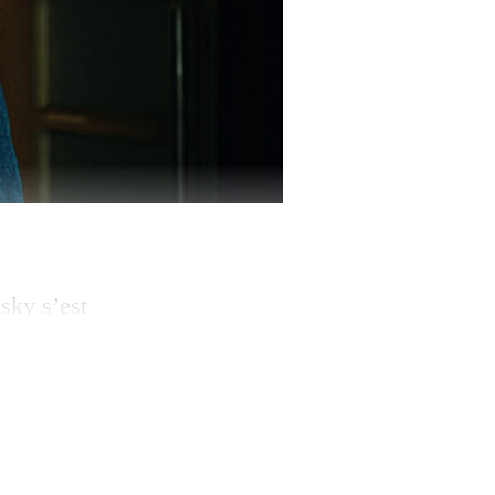
sky s’est
ar le doute,
ées (Der Freund ou
ussi: l’humour pour