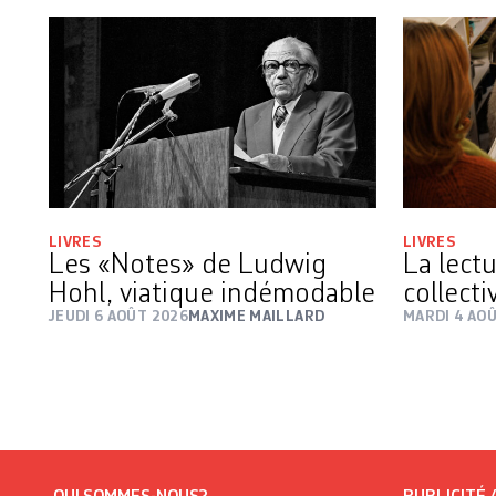
LIVRES
LIVRES
Les «Notes» de Ludwig
La lect
Hohl, viatique indémodable
collecti
JEUDI 6 AOÛT 2026
MAXIME MAILLARD
MARDI 4 AO