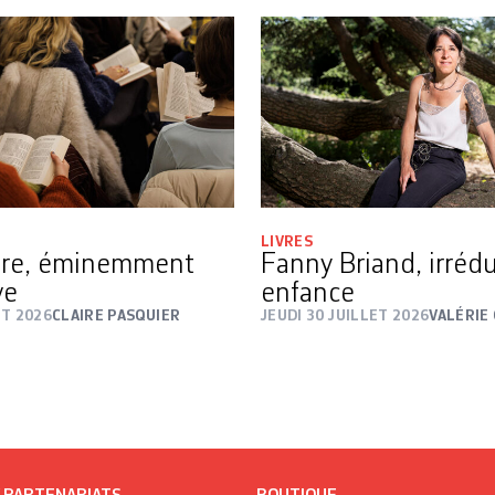
LIVRES
ure, éminemment
Fanny Briand, irrédu
ve
enfance
ÛT 2026
CLAIRE PASQUIER
JEUDI 30 JUILLET 2026
VALÉRIE