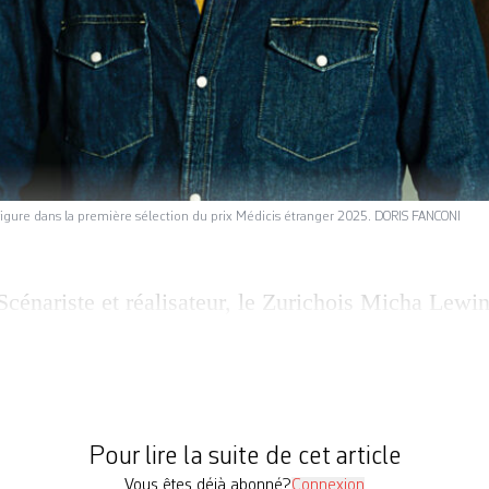
 figure dans la première sélection du prix Médicis étranger 2025. DORIS FANCONI
Scénariste et réalisateur, le Zurichois Micha Lewin
 intrigues mettant en scène des hommes paralysés p
its, tirés de leur passivité par des femmes affirm
e!). Son genre, c’est la comédie, en littérature a
estionnements les plus sérieux, garder […]
Pour lire la suite de cet article
Vous êtes déjà abonné?
Connexion