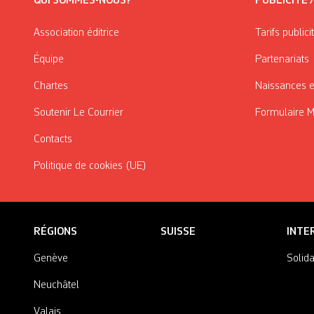
QUI SOMMES-NOUS?
PUBLICITÉ 
Association éditrice
Tarifs publici
Équipe
Partenariats
Chartes
Naissances e
Soutenir Le Courrier
Formulaire 
Contacts
Politique de cookies (UE)
RÉGIONS
SUISSE
INTE
Genève
Solida
Neuchâtel
Valais