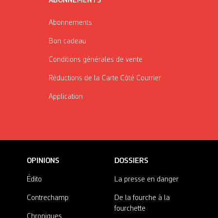
ABONNEMENTS
Abonnements
Bon cadeau
Conditions générales de vente
Réductions de la Carte Côté Courrier
Application
OPINIONS
DOSSIERS
Édito
La presse en danger
Contrechamp
De la fourche à la
fourchette
Chroniques