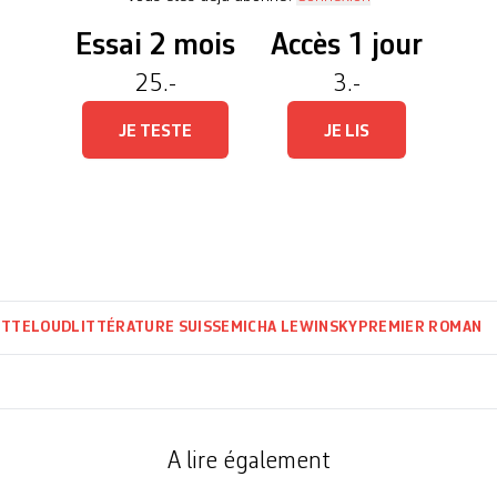
Essai 2 mois
Accès 1 jour
25.-
3.-
JE TESTE
JE LIS
ITTELOUD
LITTÉRATURE SUISSE
MICHA LEWINSKY
PREMIER ROMAN
A lire également