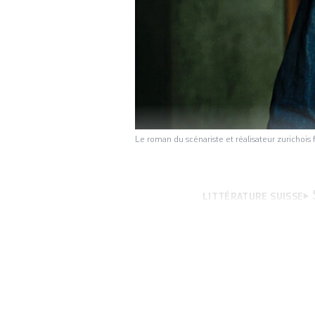
Le roman du scénariste et réalisateur zurichois
LITTÉRATURE SUISSE
distingué par des
timides et maladro
Moscou aller simpl
désamorcer les qu