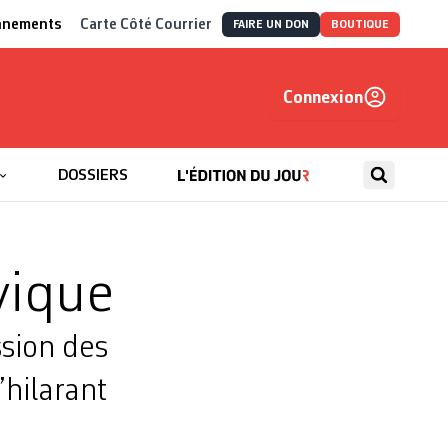
nnements
Carte Côté Courrier
FAIRE UN DON
BOUTIQUE
Connexion
, autrement
DOSSIERS
vique
ssion des
’hilarant