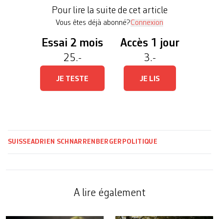
La population devrait croître rapidement jusqu’à
Pour lire la suite de cet article
2040 avant […]
Vous êtes déjà abonné?
Connexion
Essai 2 mois
Accès 1 jour
25.-
3.-
JE TESTE
JE LIS
SUISSE
ADRIEN SCHNARRENBERGER
POLITIQUE
A lire également