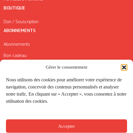
BOUTIQUE
Don / Souscription
ABONNEMENTS
Abonnements
Bon cadeau
Conditions générales de vente
Gérer le consentement
Réductions de la Carte Côté Courrier
Nous utilisons des cookies pour améliorer votre expérience de
navigation, concevoir des contenus personnalisés et analyser
Application
notre trafic. En cliquant sur « Accepter », vous consentez à notre
utilisation des cookies.
Suivez-nous
Accepter