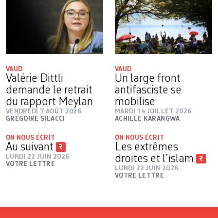
VAUD
VAUD
Valérie Dittli
Un large front
demande le retrait
antifasciste se
du rapport Meylan
mobilise
VENDREDI 7 AOÛT 2026
MARDI 14 JUILLET 2026
GRÉGOIRE SILACCI
ACHILLE KARANGWA
ON NOUS ÉCRIT
ON NOUS ÉCRIT
Au suivant
Les extrêmes
LUNDI 22 JUIN 2026
droites et l’islam
VOTRE LETTRE
LUNDI 22 JUIN 2026
VOTRE LETTRE