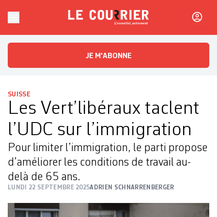
Skip to content
Le Courrier
L'essentiel, autrement
JE M'ABONNE
SUISSE
Les Vert’libéraux taclent
l’UDC sur l’immigration
Pour limiter l’immigration, le parti propose
d’améliorer les conditions de travail au-
delà de 65 ans.
LUNDI 22 SEPTEMBRE 2025
ADRIEN SCHNARRENBERGER