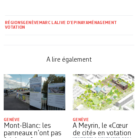
RÉGIONS
GENÈVE
MARC LALIVE D’EPINAY
AMÉNAGEMENT
VOTATION
A lire également
GENÈVE
GENÈVE
Mont-Blanc: les
A Meyrin, le «Cœur
panneaux n’ont pas
de cité» en votation