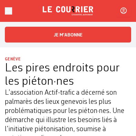
Skip to content
Le Courrier
L'essentiel, autrement
JE M'ABONNE
GENÈVE
Les pires endroits pour
les piéton·nes
L’association Actif-trafic a décerné son
palmarès des lieux genevois les plus
problématiques pour les piéton·nes. Une
démarche qui illustre les besoins liés à
l’initiative piétonisation, soumise à