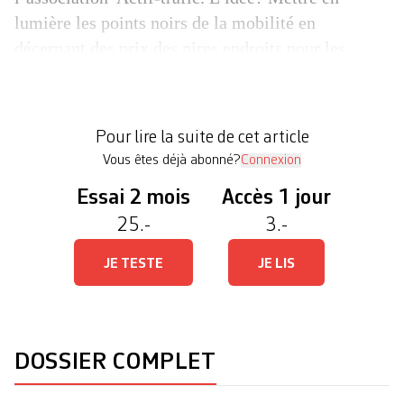
lumière les points noirs de la mobilité en
décernant des prix des pires endroits pour les
piéton·nes sur le territoire genevois. «Le résultat
de ce concours permet de fournir une ébauche de
‘feuille de route’ aux autorités» Thibault
Pour lire la suite de cet article
Schneeberger Quatre […]
Vous êtes déjà abonné?
Connexion
Essai 2 mois
Accès 1 jour
25.-
3.-
JE TESTE
JE LIS
DOSSIER COMPLET