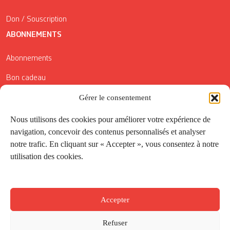
Don / Souscription
ABONNEMENTS
Abonnements
Bon cadeau
Conditions générales de vente
Gérer le consentement
Réductions de la Carte Côté Courrier
Nous utilisons des cookies pour améliorer votre expérience de
navigation, concevoir des contenus personnalisés et analyser
Application
notre trafic. En cliquant sur « Accepter », vous consentez à notre
utilisation des cookies.
Suivez-nous
Accepter
Refuser