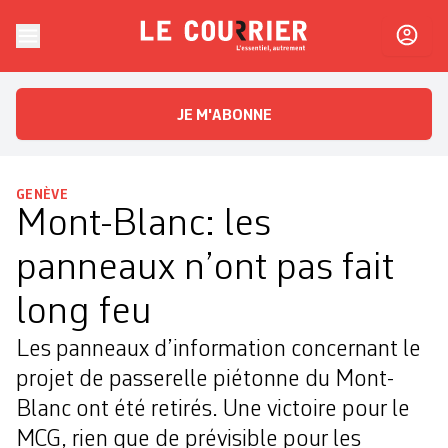
Skip to content
Le Courrier
L'essentiel, autrement
JE M'ABONNE
GENÈVE
Mont-Blanc: les
panneaux n’ont pas fait
long feu
Les panneaux d’information concernant le
projet de passerelle piétonne du Mont-
Blanc ont été retirés. Une victoire pour le
MCG, rien que de prévisible pour les