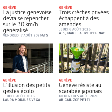
GENÈVE
GENÈVE
La justice genevoise
Trois crèches privées
devra se repencher
échappent à des
sur le 30 km/h
amendes
généralisé
JEUDI 6 AOÛT 2026
ATS
,
MARC LALIVE D’EPINAY
VENDREDI 7 AOÛT 2026
ATS
GENÈVE
GENÈVE
L’illusion des petits
Genève résiste au
gestes écolo
scarabée japonais
JEUDI 6 AOÛT 2026
MERCREDI 5 AOÛT 2026
LAURA MORALES VEGA
ABIGAIL ZOPPETTI