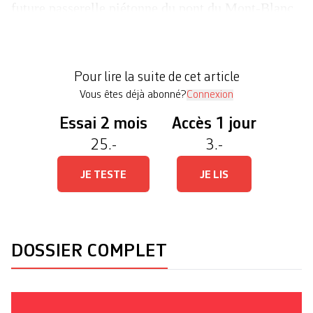
future passerelle piétonne du pont du Mont-Blanc
ont été retirés en début de semaine, pour respecter
le devoir de réserve de l’exécutif de la Ville de
Genève avant la votation du 24 novembre. Celle-là
Pour lire la suite de cet article
même qui tranchera sur le crédit de […]
Vous êtes déjà abonné?
Connexion
Essai 2 mois
Accès 1 jour
25.-
3.-
JE TESTE
JE LIS
DOSSIER COMPLET