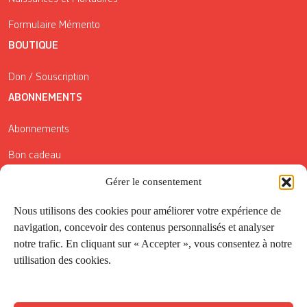
Formulaire Mémento
BOUTIQUE
Don / Souscription
ABONNEMENTS
Abonnements
Bon cadeau
Gérer le consentement
Conditions générales de vente
Réductions de la Carte Côté Courrier
Nous utilisons des cookies pour améliorer votre expérience de
navigation, concevoir des contenus personnalisés et analyser
Application
notre trafic. En cliquant sur « Accepter », vous consentez à notre
utilisation des cookies.
Suivez-nous