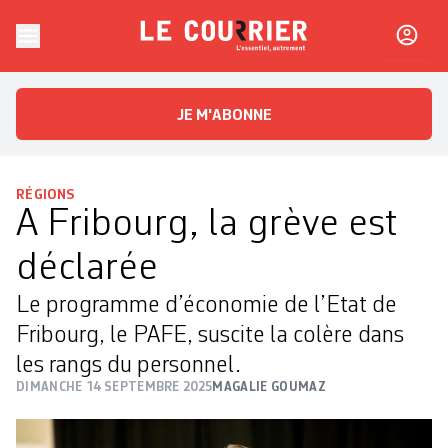
Skip to content
Le Courrier
L'essentiel, autrement
JE M'ABONNE
RÉGIONS
A Fribourg, la grève est
déclarée
Le programme d’économie de l’Etat de
Fribourg, le PAFE, suscite la colère dans
les rangs du personnel.
DIMANCHE 14 SEPTEMBRE 2025
MAGALIE GOUMAZ