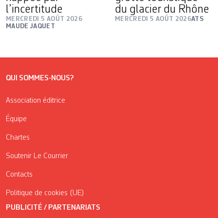
l’incertitude
du glacier du Rhône
MERCREDI 5 AOÛT 2026
MERCREDI 5 AOÛT 2026
ATS
MAUDE JAQUET
QUI SOMMES-NOUS?
Association éditrice
Équipe
Chartes
Soutenir Le Courrier
Contacts
Politique de cookies (UE)
PUBLICITÉ / PARTENARIATS