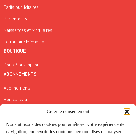
Tarifs publicitaires
Partenariats
Naissances et Mortuaires
Formulaire Mémento
BOUTIQUE
Don / Souscription
ABONNEMENTS
Abonnements
Bon cadeau
Conditions générales de vente
Gérer le consentement
Réductions de la Carte Côté Courrier
Nous utilisons des cookies pour améliorer votre expérience de
navigation, concevoir des contenus personnalisés et analyser
Application