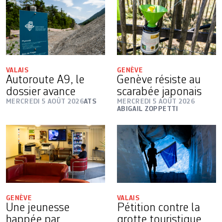
VALAIS
GENÈVE
Autoroute A9, le
Genève résiste au
dossier avance
scarabée japonais
MERCREDI 5 AOÛT 2026
ATS
MERCREDI 5 AOÛT 2026
ABIGAIL ZOPPETTI
GENÈVE
VALAIS
Une jeunesse
Pétition contre la
happée par
grotte touristique