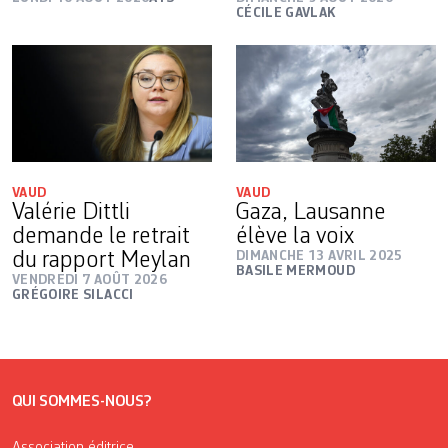
CÉCILE GAVLAK
VAUD
VAUD
Valérie Dittli
Gaza, Lausanne
demande le retrait
élève la voix
du rapport Meylan
DIMANCHE 13 AVRIL 2025
BASILE MERMOUD
VENDREDI 7 AOÛT 2026
GRÉGOIRE SILACCI
QUI SOMMES-NOUS?