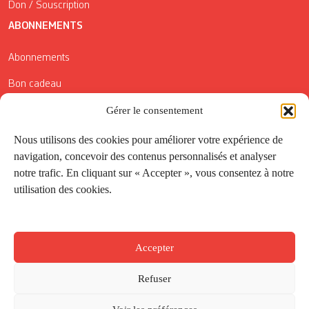
Don / Souscription
ABONNEMENTS
Abonnements
Bon cadeau
Gérer le consentement
Conditions générales de vente
Réductions de la Carte Côté Courrier
Nous utilisons des cookies pour améliorer votre expérience de
navigation, concevoir des contenus personnalisés et analyser
Application
notre trafic. En cliquant sur « Accepter », vous consentez à notre
utilisation des cookies.
Suivez-nous
Accepter
Refuser