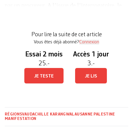
par un procureur. A l’issue de l’interrogatoire, le
Parquet «exclut tout acte politique ou idéologique
sur la base des premiers éléments de l’enquête».
Dans la presse, le prévenu affirme avoir «agi sous
Pour lire la suite de cet article
le […]
Vous êtes déjà abonné?
Connexion
Essai 2 mois
Accès 1 jour
25.-
3.-
JE TESTE
JE LIS
RÉGIONS
VAUD
ACHILLE KARANGWA
LAUSANNE
PALESTINE
MANIFESTATION