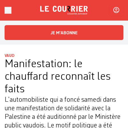
Skip to content
Le Courrier
L'essentiel, autrement
JE M'ABONNE
VAUD
Manifestation: le
chauffard reconnaît les
faits
L’automobiliste qui a foncé samedi dans
une manifestation de solidarité avec la
Palestine a été auditionné par le Ministère
public vaudois. Le motif politique a été