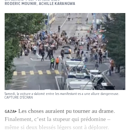
RODERIC MOUNIR
,
ACHILLE KARANGWA
Samedi, la voiture a slalomé entre les manifestant·es a une allure dangereuse.
CAPTURE D'ÉCRAN
Les choses auraient pu tourner au drame.
GAZA
Finalement, c’est la stupeur qui prédomine –
même si deux blessés légers sont à déplorer.