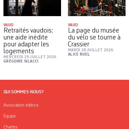
VAUD
VAUD
Retraités vaudois:
La page du musée
une aide inédite
du vélo se tourne à
pour adapter les
Crassier
logements
MARDI 28 JUILLET 2026
ALICE RUEL
MERCREDI 29 JUILLET 2026
GRÉGOIRE SILACCI
QUI SOMMES-NOUS?
Association éditrice
Équipe
Chartes