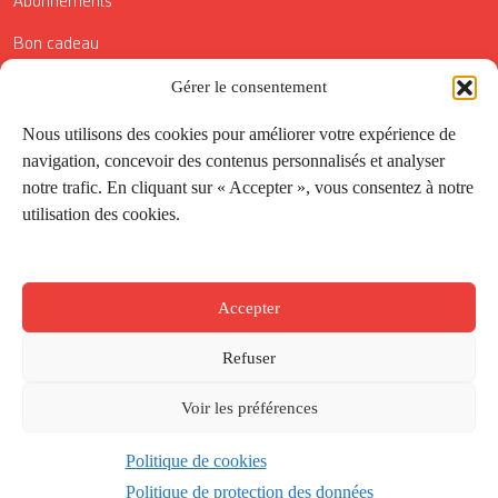
Abonnements
Bon cadeau
Conditions générales de vente
Gérer le consentement
Réductions de la Carte Côté Courrier
Nous utilisons des cookies pour améliorer votre expérience de
navigation, concevoir des contenus personnalisés et analyser
Application
notre trafic. En cliquant sur « Accepter », vous consentez à notre
utilisation des cookies.
Suivez-nous
Accepter
Refuser
Voir les préférences
Politique de cookies
Créé par
Onepixel
&
Wonderweb
&
EPIC
Politique de protection des données