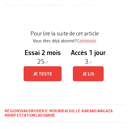
Stupeur et incompréhension aussi face au
comportement de la police. Samedi, il est environ
19h lorsque la manifestation de solidarité avec la
Palestine, «non autorisée», convoquée par divers
Pour lire la suite de cet article
collectifs et partie de la […]
Vous êtes déjà abonné?
Connexion
Essai 2 mois
Accès 1 jour
25.-
3.-
JE TESTE
JE LIS
RÉGIONS
VAUD
RODERIC MOUNIR
ACHILLE KARANGWA
GAZA
MANIFESTATION
LAUSANNE