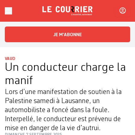
Skip to content
Le Courrier
L'essentiel, autrement
JE M'ABONNE
VAUD
Un conducteur charge la
manif
Lors d’une manifestation de soutien à la
Palestine samedi à Lausanne, un
automobiliste a foncé dans la foule.
Interpellé, le conducteur est prévenu de
mise en danger de la vie d’autrui.
DIMANCHE 7 SEPTEMBRE 2025