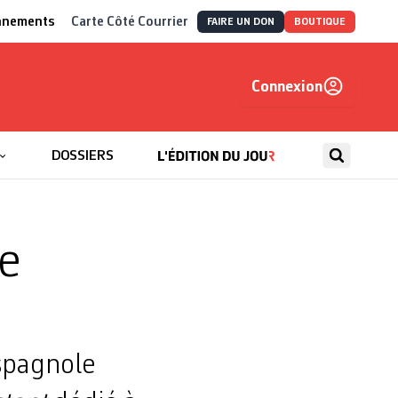
nnements
Carte Côté Courrier
FAIRE UN DON
BOUTIQUE
Connexion
, autrement
DOSSIERS
e
espagnole