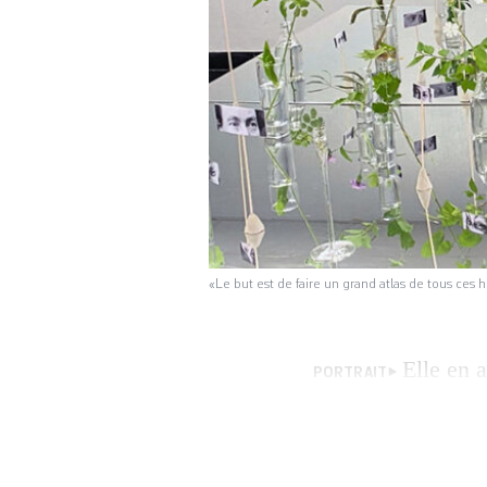
«Le but est de faire un grand atlas de tous ces
Elle en 
PORTRAIT
résistant – Rosa L
botanique alpin, e
Comín. Au-delà de