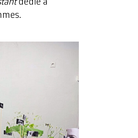
stant
dédié à
emmes.