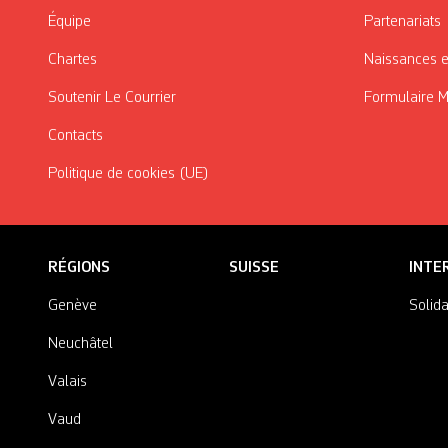
Équipe
Partenariats
Chartes
Naissances e
Soutenir Le Courrier
Formulaire 
Contacts
Politique de cookies (UE)
RÉGIONS
SUISSE
INTE
Genève
Solida
Neuchâtel
Valais
Vaud