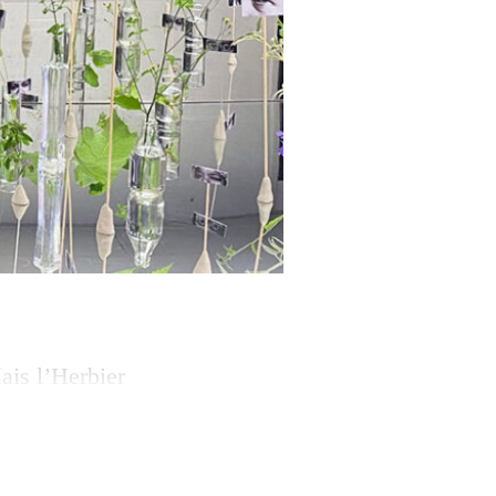
ais l’Herbier
t l’été au Jardin
aula Valero
été