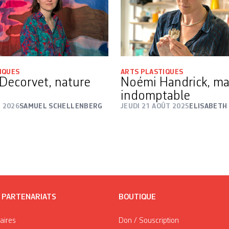
IQUES
ARTS PLASTIQUES
 Decorvet, nature
Noémi Handrick, ma
indomptable
I 2026
SAMUEL SCHELLENBERG
JEUDI 21 AOÛT 2025
ELISABETH
/ PARTENARIATS
BOUTIQUE
taires
Don / Souscription