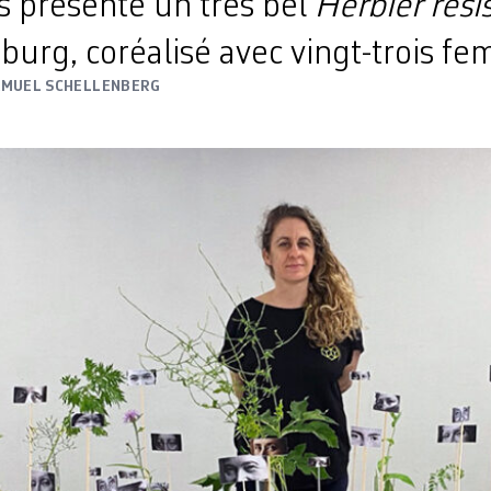
s présente un très bel
Herbier rési
rg, ­coréalisé avec vingt-trois f
AMUEL SCHELLENBERG