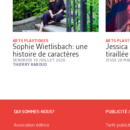
ARTS PLASTIQUES
ARTS PLAST
Sophie Wietlisbach: une
Jessica
histoire de caractères
tiraillée
VENDREDI 10 JUILLET 2026
JEUDI 28 MA
THIERRY RABOUD
QUI SOMMES-NOUS?
PUBLICITÉ 
Association éditrice
Tarifs publici