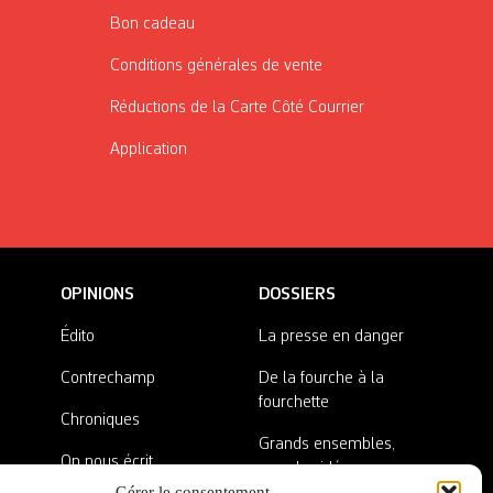
Bon cadeau
Conditions générales de vente
Réductions de la Carte Côté Courrier
Application
OPINIONS
DOSSIERS
Édito
La presse en danger
Contrechamp
De la fourche à la
fourchette
Chroniques
Grands ensembles,
On nous écrit
grandes idées
Gérer le consentement