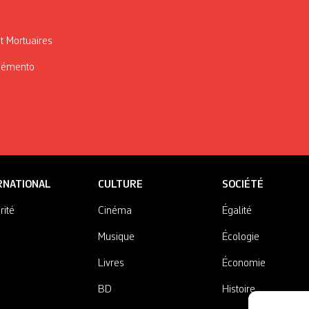
t Mortuaires
Mémento
RNATIONAL
CULTURE
SOCIÉTÉ
rité
Cinéma
Égalité
Musique
Écologie
Livres
Économie
BD
Histoire