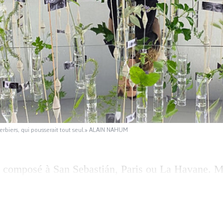
 herbiers, qui pousserait tout seul.» ALAIN NAHUM
a composé à San Sebastián, Paris ou La Havane. M
uxemburg fraîchement verni à Meyrin, à visiter tou
st «le plus émouvant» qu’elle ait réalisé, confie P
s ­stéréotypes suisses nullement confirmés, elle a 