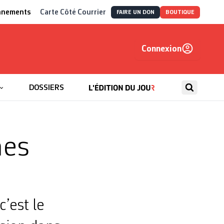
nnements
Carte Côté Courrier
FAIRE UN DON
BOUTIQUE
Connexion
, autrement
DOSSIERS
nes
’est le