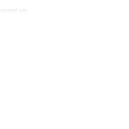
 entamé ses
é victimes de
ur culture a été
ées mardi devant