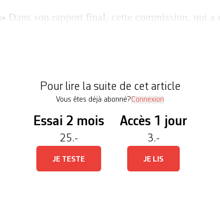
Dans son rapport final, cette commission, qui a
S
tre ans, souligne que les peuples aborigènes ont ét
 enfants ont été arrachés à leurs familles et que le
ins d’assimilation. Selon ses conclusions, présent
ralien, […]
Pour lire la suite de cet article
Vous êtes déjà abonné?
Connexion
Essai 2 mois
Accès 1 jour
25.-
3.-
JE TESTE
JE LIS