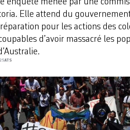
ne enquête menée par une commis
ctoria. Elle attend du gouvernemen
éparation pour les actions des co
coupables d’avoir massacré les pop
’Australie.
25
ATS