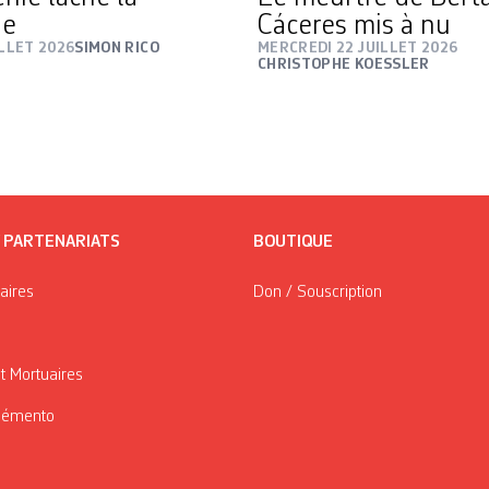
ne
Cáceres mis à nu
ILLET 2026
SIMON RICO
MERCREDI 22 JUILLET 2026
CHRISTOPHE KOESSLER
/ PARTENARIATS
BOUTIQUE
taires
Don / Souscription
t Mortuaires
Mémento