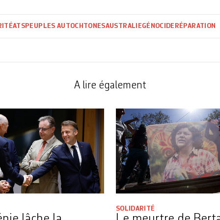
RITÉ
ATS
PEUPLES AUTOCHTONES
AUSTRALIE
GÉNOCIDE
RÉPARATION
A lire également
SOLIDARITÉ
nie lâche la
Le meurtre de Bert