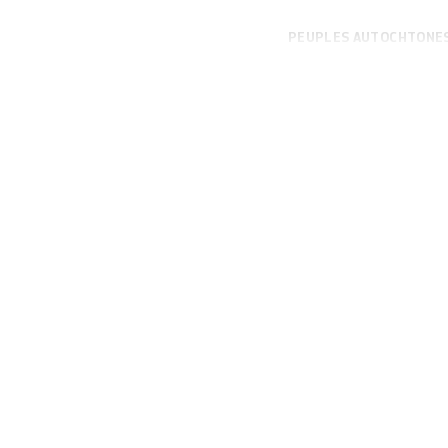
PEUPLES AUTOCHTONE
travaux il y a qua
massacres, que des
combattue à des f
le Parlement aust