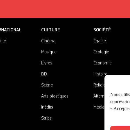
RNATIONAL
CULTURE
SOCIÉTÉ
rité
Cinéma
Égalité
Musique
Écologie
Livres
Économie
BD
Histoire
Scène
Religions
Nous utili
Arts plastiques
Alternatives
concevoir d
Inédits
Médias
« Accepter 
Strips