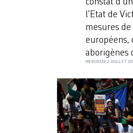
constat d’u
l’Etat de Vi
mesures de r
européens, 
aborigènes d
MERCREDI 2 JUILLET 20