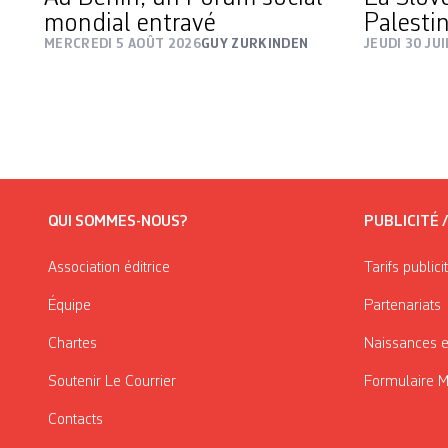
mondial entravé
Palesti
MERCREDI 5 AOÛT 2026
GUY ZURKINDEN
JEUDI 30 JU
QUI SOMMES-NOUS?
PUBLICITÉ 
Association éditrice
Tarifs publici
Équipe
Partenariats
Chartes
Naissances e
Soutenir Le Courrier
Formulaire 
Contacts