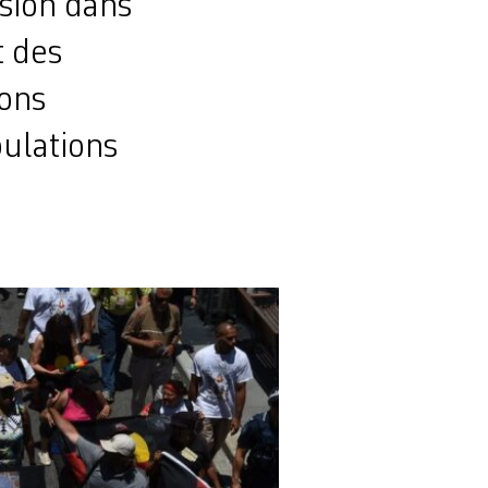
sion dans
t des
lons
ulations