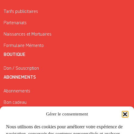
Tarifs publicitaires
Partenariats
Naissances et Mortuaires
Formulaire Mémento
BOUTIQUE
Don / Souscription
ABONNEMENTS
Abonnements
Bon cadeau
Gérer le consentement
Conditions générales de vente
Réductions de la Carte Côté Courrier
Nous utilisons des cookies pour améliorer votre expérience de
navigation, concevoir des contenus personnalisés et analyser