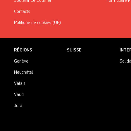
Soutenir Le Courrier
Formulaire 
Contacts
Politique de cookies (UE)
RÉGIONS
SUISSE
INTE
Genève
Solida
Neuchâtel
Valais
Vaud
Jura