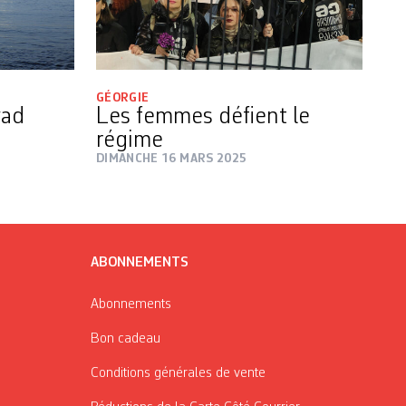
GÉORGIE
wad
Les femmes défient le
régime
DIMANCHE 16 MARS 2025
ABONNEMENTS
Abonnements
Bon cadeau
Conditions générales de vente