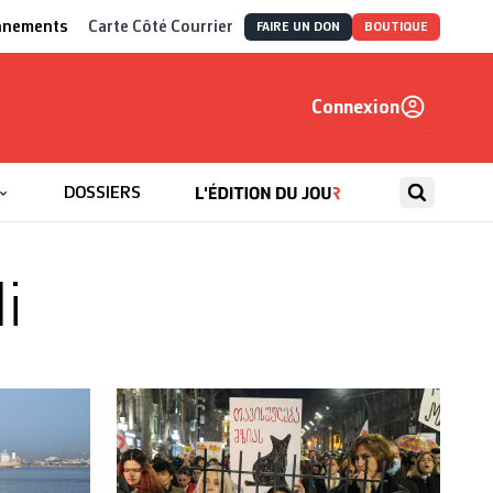
nnements
Carte Côté Courrier
FAIRE UN DON
BOUTIQUE
Connexion
, autrement
DOSSIERS
i