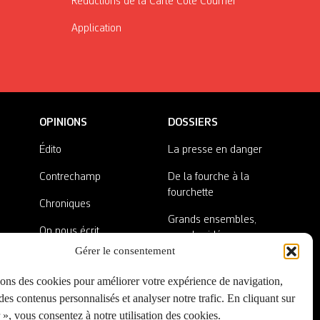
Réductions de la Carte Côté Courrier
Application
OPINIONS
DOSSIERS
Édito
La presse en danger
Contrechamp
De la fourche à la
fourchette
Chroniques
Grands ensembles,
On nous écrit
grandes idées
Gérer le consentement
Nos invité·es
Lieux abandonnés
sons des cookies pour améliorer votre expérience de navigation,
A côté de la plaque
es contenus personnalisés et analyser notre trafic. En cliquant sur
», vous consentez à notre utilisation des cookies.