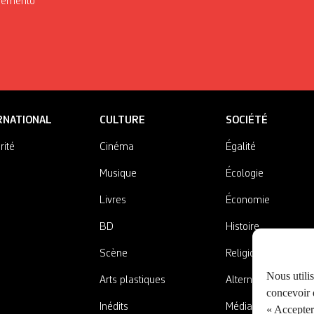
Mémento
RNATIONAL
CULTURE
SOCIÉTÉ
rité
Cinéma
Égalité
Musique
Écologie
Livres
Économie
BD
Histoire
Scène
Religions
Nous utili
Arts plastiques
Alternatives
concevoir d
Inédits
Médias
« Accepter 