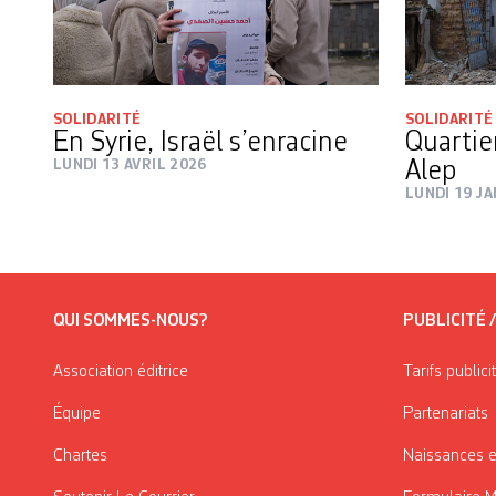
SOLIDARITÉ
SOLIDARITÉ
En Syrie, Israël s’enracine
Quartie
LUNDI 13 AVRIL 2026
Alep
LUNDI 19 JA
QUI SOMMES-NOUS?
PUBLICITÉ 
Association éditrice
Tarifs publici
Équipe
Partenariats
Chartes
Naissances e