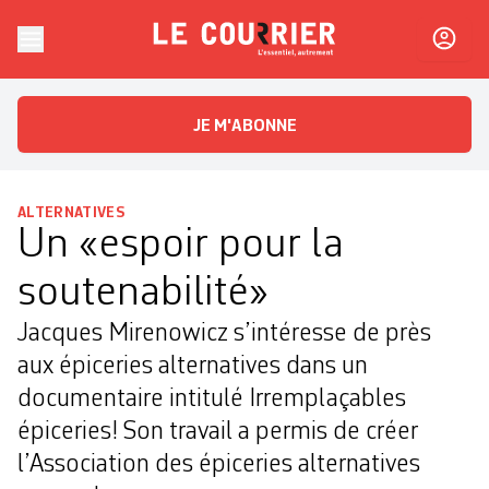
Skip to content
Le Courrier
L'essentiel, autrement
JE M'ABONNE
ALTERNATIVES
Un «espoir pour la
soutenabilité»
Jacques Mirenowicz s’intéresse de près
aux épiceries alternatives dans un
documentaire intitulé Irremplaçables
épiceries! Son travail a permis de créer
l’Association des épiceries alternatives