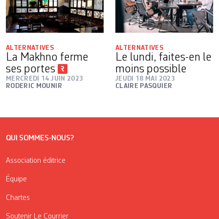
ALTERNATIVES
ALTERNATIVES
La Makhno ferme
Le lundi, faites-en le
ses portes
moins possible
MERCREDI 14 JUIN 2023
JEUDI 18 MAI 2023
RODERIC MOUNIR
CLAIRE PASQUIER
QUI SOMMES-NOUS?
Association éditrice
Équipe
Chartes
Soutenir Le Courrier