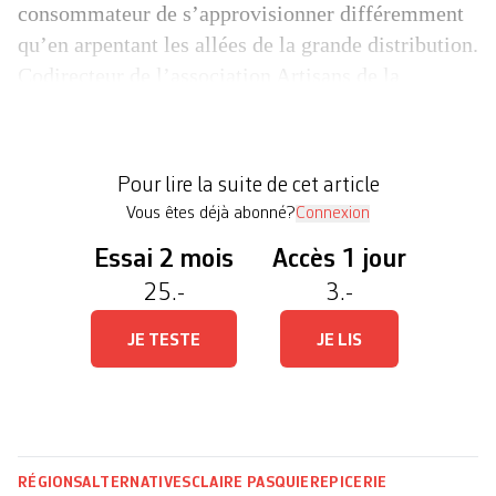
consommateur de s’approvisionner différemment
qu’en arpentant les allées de la grande distribution.
Codirecteur de l’association Artisans de la
transition, qui publie notamment le magazine
LaRevueDurable, Jacques Mirenowicz a
dernièrement consacré son temps et son énergie
Pour lire la suite de cet article
[…]
Vous êtes déjà abonné?
Connexion
Essai 2 mois
Accès 1 jour
25.-
3.-
JE TESTE
JE LIS
RÉGIONS
ALTERNATIVES
CLAIRE PASQUIER
EPICERIE