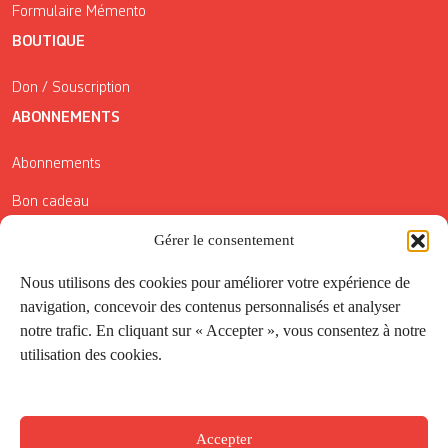
Formulaire Mémento
BOUTIQUE
Don / Souscription
ABONNEMENTS
Abonnements
Bon cadeau
Conditions générales de vente
Gérer le consentement
Réductions de la Carte Côté Courrier
Nous utilisons des cookies pour améliorer votre expérience de
navigation, concevoir des contenus personnalisés et analyser
Application
notre trafic. En cliquant sur « Accepter », vous consentez à notre
utilisation des cookies.
Suivez-nous
Accepter