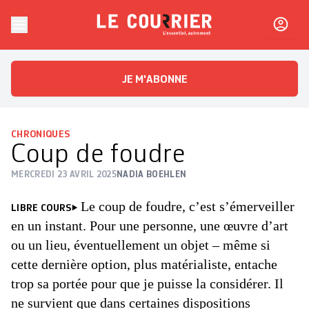
Skip to content
Le Courrier
L'essentiel, autrement
JE M'ABONNE
CHRONIQUES
Coup de foudre
MERCREDI 23 AVRIL 2025
NADIA BOEHLEN
Le coup de foudre, c’est s’émerveiller
LIBRE COURS
en un instant. Pour une personne, une œuvre d’art
ou un lieu, éventuellement un objet – même si
cette dernière option, plus matérialiste, entache
trop sa portée pour que je puisse la considérer. Il
ne survient que dans certaines dispositions