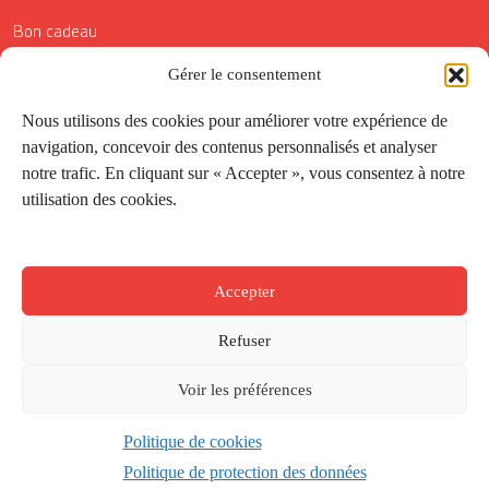
Bon cadeau
Conditions générales de vente
Gérer le consentement
Réductions de la Carte Côté Courrier
Nous utilisons des cookies pour améliorer votre expérience de
navigation, concevoir des contenus personnalisés et analyser
Application
notre trafic. En cliquant sur « Accepter », vous consentez à notre
utilisation des cookies.
Suivez-nous
Accepter
Refuser
Voir les préférences
Politique de cookies
Créé par
Onepixel
&
Wonderweb
&
EPIC
Politique de protection des données