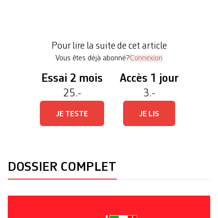
après le premier tour de dimanche, des deux
ministres socialistes Frédéric Mairy et Florence
Nater, et la quatrième place de la verte Céline
Pour lire la suite de cet article
Vara, comblent son bonheur. Sauf entrée […]
Vous êtes déjà abonné?
Connexion
Essai 2 mois
Accès 1 jour
25.-
3.-
JE TESTE
JE LIS
DOSSIER COMPLET