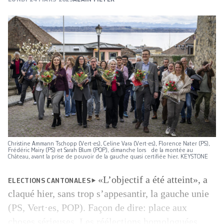
Christine Ammann Tschopp (Vert·es), Celine Vara (Vert·es), Florence Nater (PS),
Frédéric Mairy (PS) et Sarah Blum (POP), dimanche lors de la montée au
Château, avant la prise de pouvoir de la gauche quasi certifiée hier. KEYSTONE
«L’objectif a été atteint», a
ELECTIONS CANTONALES
claqué hier, sans trop s’appesantir, la gauche unie
(PS, Vert·es, POP). Façon de dire: place aux
choses sérieuses. Les réélections homologuées,