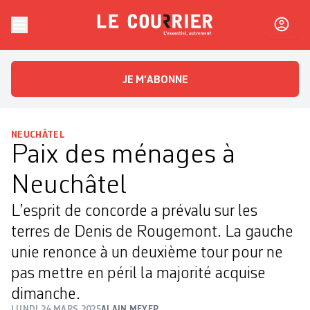
Skip to content
Le Courrier
L'essentiel, autrement
JE M'ABONNE
NEUCHÂTEL
Paix des ménages à
Neuchâtel
L’esprit de concorde a prévalu sur les
terres de Denis de Rougemont. La gauche
unie renonce à un deuxième tour pour ne
pas mettre en péril la majorité acquise
dimanche.
LUNDI 24 MARS 2025
ALAIN MEYER