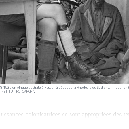
8-1930 en Afrique australe à Rusapi, à l’époque la Rhodésie du Sud britannique, en 
S INSTITUT, FOTOARCHIV
uissances colonisatrices se sont appropriées des ter
mais aussi des paroles, notamment lors de vastes 