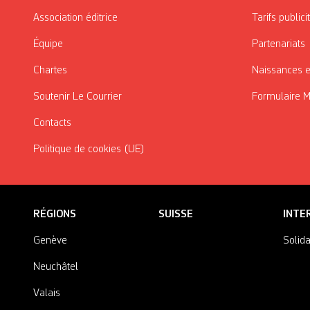
Association éditrice
Tarifs publici
Équipe
Partenariats
Chartes
Naissances e
Soutenir Le Courrier
Formulaire 
Contacts
Politique de cookies (UE)
RÉGIONS
SUISSE
INTE
Genève
Solida
Neuchâtel
Valais