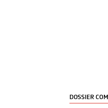
«chasse aux conte
emblématique: Leo
que lui raconte 
DOSSIER CO