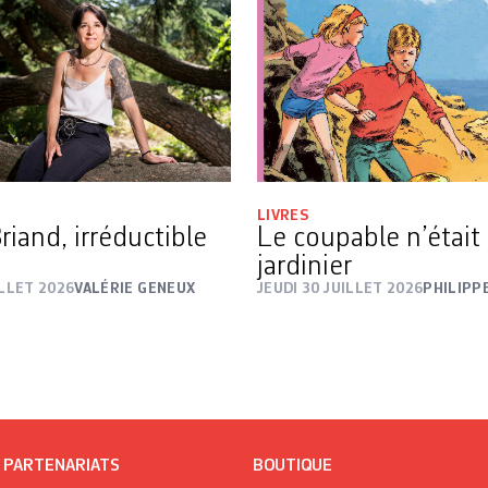
LIVRES
riand, irréductible
Le coupable n’était 
e
jardinier
ILLET 2026
VALÉRIE GENEUX
JEUDI 30 JUILLET 2026
PHILIPP
/ PARTENARIATS
BOUTIQUE