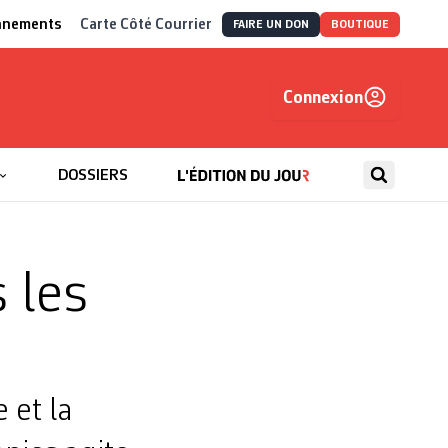
nnements
Carte Côté Courrier
FAIRE UN DON
BOUTIQUE
Connexion
, autrement
DOSSIERS
 les
 et la