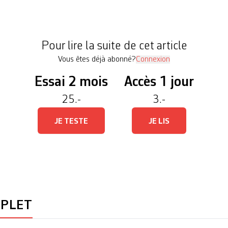
s». La photo illustrant cette page en montre une s
 Frobenius, ethnologue autodidacte allemand, recue
Mawudzi, une figure importante du peuple Barowzi
Pour lire la suite de cet article
Vous êtes déjà abonné?
Connexion
Essai 2 mois
Accès 1 jour
25.-
3.-
JE TESTE
JE LIS
MPLET