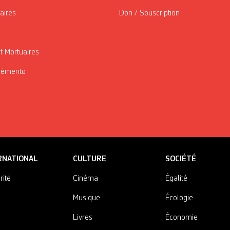
taires
Don / Souscription
t Mortuaires
Mémento
RNATIONAL
CULTURE
SOCIÉTÉ
rité
Cinéma
Égalité
Musique
Écologie
Livres
Économie