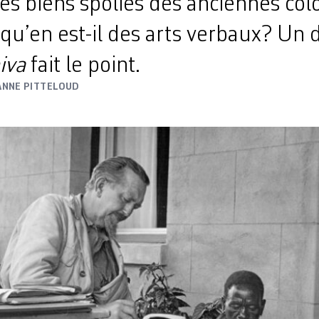
des biens spoliés des anciennes col
qu’en est-il des arts verbaux? Un d
iva
fait le point.
ANNE PITTELOUD