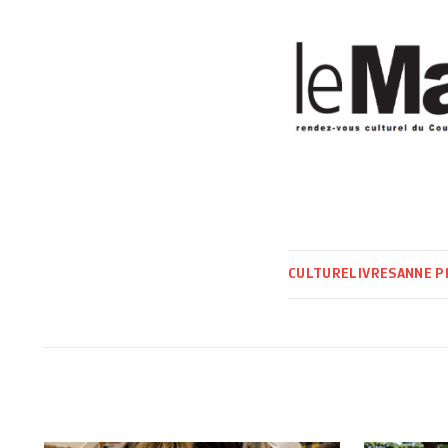
CULTURE
LIVRES
ANNE P