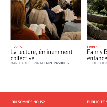
LIVRES
LIVRES
La lecture, éminemment
Fanny B
collective
enfanc
MARDI 4 AOÛT 2026
CLAIRE PASQUIER
JEUDI 30 JU
QUI SOMMES-NOUS?
PUBLICITÉ 