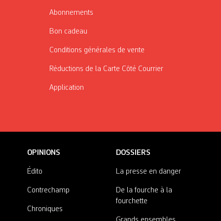
Abonnements
Bon cadeau
Conditions générales de vente
Réductions de la Carte Côté Courrier
Application
OPINIONS
DOSSIERS
Édito
La presse en danger
Contrechamp
De la fourche à la
fourchette
Chroniques
Grands ensembles,