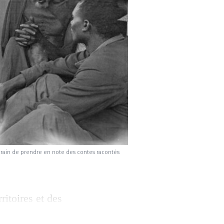
train de prendre en note des contes racontés
ritoires et des
campagnes de