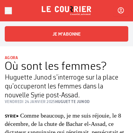
Skip to content
Le Courrier
L'essentiel, autrement
JE M'ABONNE
AGORA
Où sont les femmes?
Huguette Junod s’interroge sur la place
qu’occuperont les femmes dans la
nouvelle Syrie post-Assad.
VENDREDI 24 JANVIER 2025
HUGUETTE JUNOD
Comme beaucoup, je me suis réjouie, le 8
SYRIE
décembre, de la chute de Bachar el-Assad, ce
dictateur sanguinaire qui réprimait, persécutait et