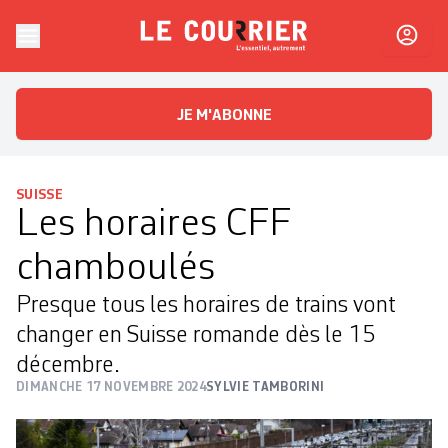
Skip to content
Le Courrier
L'essentiel, autrement
JE M'ABONNE
SUISSE
Les horaires CFF
chamboulés
Presque tous les horaires de trains vont
changer en Suisse romande dès le 15
décembre.
DIMANCHE 17 NOVEMBRE 2024
SYLVIE TAMBORINI