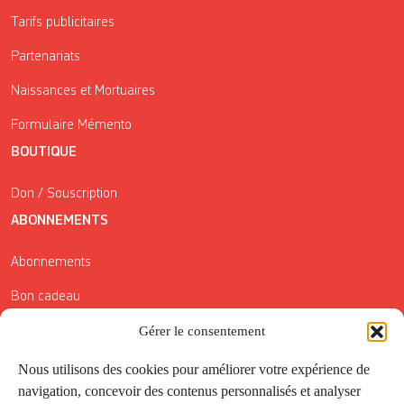
Tarifs publicitaires
Partenariats
Naissances et Mortuaires
Formulaire Mémento
BOUTIQUE
Don / Souscription
ABONNEMENTS
Abonnements
Bon cadeau
Conditions générales de vente
Gérer le consentement
Réductions de la Carte Côté Courrier
Nous utilisons des cookies pour améliorer votre expérience de
navigation, concevoir des contenus personnalisés et analyser
Application