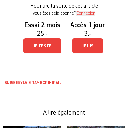
une refonte complète: sa structure de base, qui
Pour lire la suite de cet article
date des […]
Vous êtes déjà abonné?
Connexion
Essai 2 mois
Accès 1 jour
25.-
3.-
JE TESTE
JE LIS
SUISSE
SYLVIE TAMBORINI
RAIL
A lire également