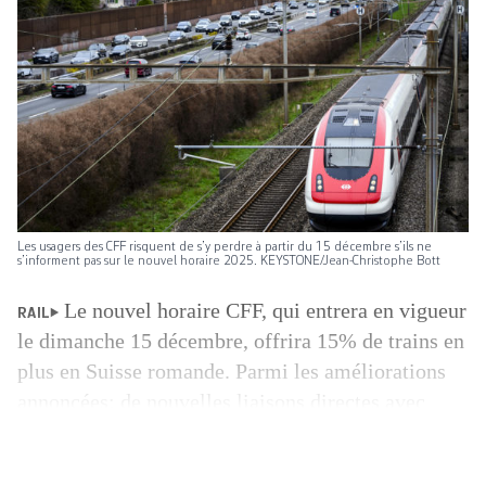
Les usagers des CFF risquent de s’y perdre à partir du 15 décembre s’ils ne
s’informent pas sur le nouvel horaire 2025. KEYSTONE/Jean-Christophe Bott
Le nouvel horaire CFF, qui entrera en vigueur
RAIL
le dimanche 15 décembre, offrira 15% de trains en
plus en Suisse romande. Parmi les améliorations
annoncées: de nouvelles liaisons directes avec
l’Ouest lausannois, des dessertes renforcées sur la
Riviera et dans le Bas-Valais. L’horaire CFF a subi