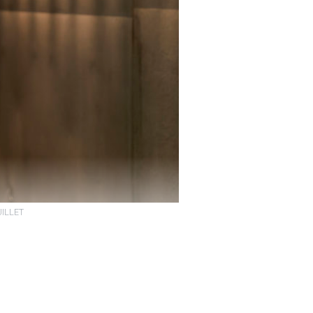
EUILLET
héâtre de
dent mandat, juste
ime tour de piste.