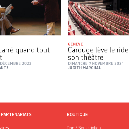
GENÈVE
 carré quand tout
Carouge lève le ride
t
son théâtre
 DÉCEMBRE 2023
DIMANCHE 7 NOVEMBRE 2021
AUTZ
JUDITH MARCHAL
/ PARTENARIATS
BOUTIQUE
taires
Don / Souscription