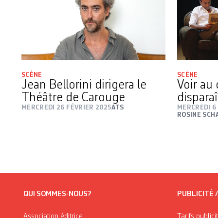
SCÈNE
SCÈNE
Jean Bellorini dirigera le
Voir au
Théâtre de Carouge
disparaî
MERCREDI 26 FÉVRIER 2025
ATS
MERCREDI 6
ROSINE SCH
QUI SOMMES-NOUS?
PUBLICITÉ 
Association éditrice
Tarifs publici