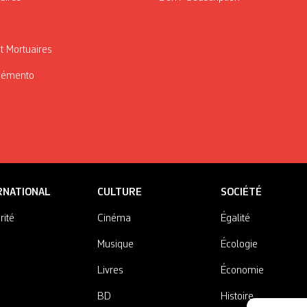
t Mortuaires
Mémento
RNATIONAL
CULTURE
SOCIÉTÉ
rité
Cinéma
Égalité
Musique
Écologie
Livres
Économie
BD
Histoire