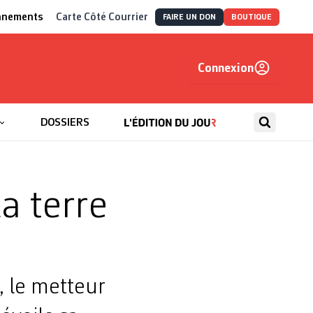
nnements
Carte Côté Courrier
FAIRE UN DON
BOUTIQUE
Connexion
, autrement
DOSSIERS
la terre
 le metteur