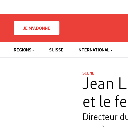
Skip to content
JE M'ABONNE
RÉGIONS
SUISSE
INTERNATIONAL
SCÈNE
Jean Li
et le f
Directeur d