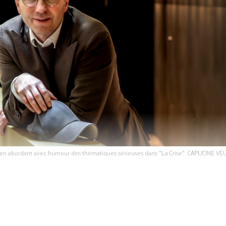
ic en abordant avec humour des thématiques sérieuses dans "La Crise". CAPUCINE V
026, cela fera 18 ans que Jean Liermier dirige le T
t initialement pensé s’arrêter à la fin de son précé
 du tout nouveau bâtiment, il est reparti pour un ult