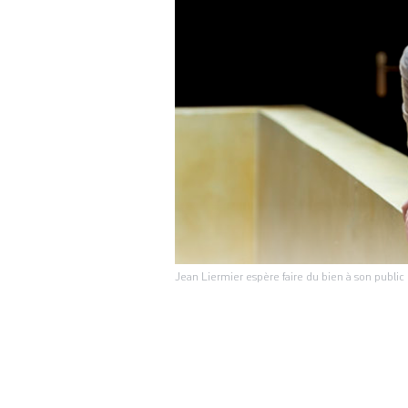
Jean Liermier espère faire du bien à son publ
En juin 2
THÉÂTRE
Carouge. S’il avai
après la livraison