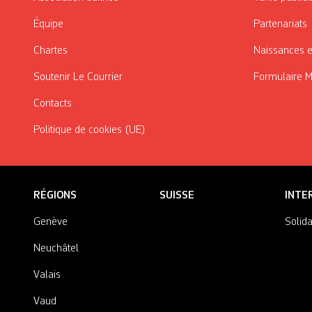
Équipe
Partenariats
Chartes
Naissances e
Soutenir Le Courrier
Formulaire 
Contacts
Politique de cookies (UE)
RÉGIONS
SUISSE
INTE
Genève
Solida
Neuchâtel
Valais
Vaud