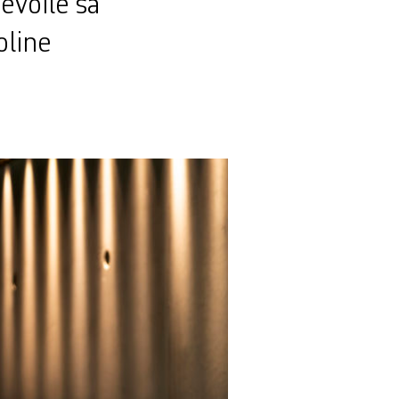
dévoile sa
oline