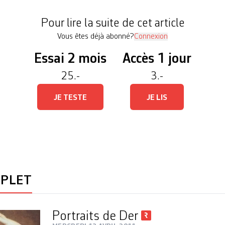
 à rester, pour rôder ce nouvel outil et […]
Pour lire la suite de cet article
Vous êtes déjà abonné?
Connexion
Essai 2 mois
Accès 1 jour
25.-
3.-
JE TESTE
JE LIS
MPLET
Portraits de Der