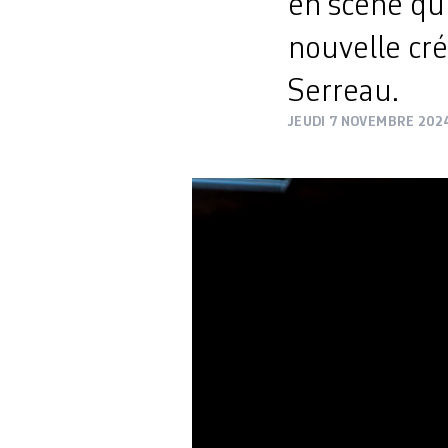
en scène quit
nouvelle cré
Serreau.
JEUDI 7 NOVEMBRE 202