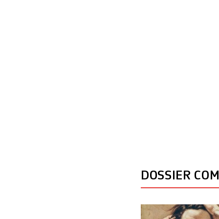
«On m’a encouragé
DOSSIER CO