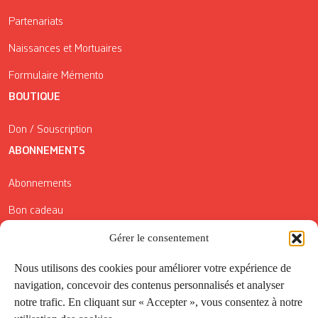
Partenariats
Naissances et Mortuaires
Formulaire Mémento
BOUTIQUE
Don / Souscription
ABONNEMENTS
Abonnements
Bon cadeau
Conditions générales de vente
Gérer le consentement
Réductions de la Carte Côté Courrier
Nous utilisons des cookies pour améliorer votre expérience de
navigation, concevoir des contenus personnalisés et analyser
Application
notre trafic. En cliquant sur « Accepter », vous consentez à notre