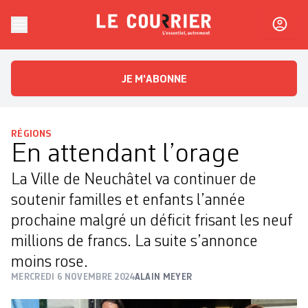
Skip to content
Le Courrier
L'essentiel, autrement
JE M'ABONNE
RÉGIONS
En attendant l’orage
La Ville de Neuchâtel va continuer de
soutenir familles et enfants l’année
prochaine malgré un déficit frisant les neuf
millions de francs. La suite s’annonce
moins rose.
MERCREDI 6 NOVEMBRE 2024
ALAIN MEYER