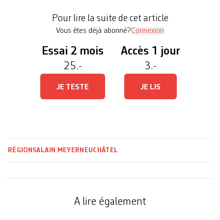
politique familiale. Le nouveau responsable des
Pour lire la suite de cet article
finances de la Ville, le socialiste Jonathan […]
Vous êtes déjà abonné?
Connexion
Essai 2 mois
Accès 1 jour
25.-
3.-
JE TESTE
JE LIS
RÉGIONS
ALAIN MEYER
NEUCHÂTEL
A lire également