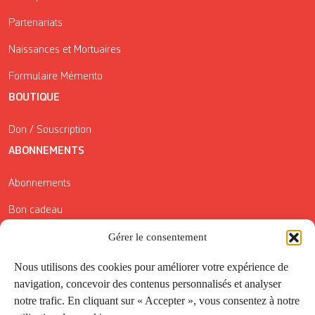
Partenariats
Naissances et Mortuaires
Formulaire Mémento
BOUTIQUE
Don / Souscription
ABONNEMENTS
Abonnements
Bon cadeau
Conditions générales de vente
Gérer le consentement
Réductions de la Carte Côté Courrier
Nous utilisons des cookies pour améliorer votre expérience de
navigation, concevoir des contenus personnalisés et analyser
Application
notre trafic. En cliquant sur « Accepter », vous consentez à notre