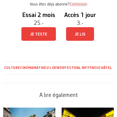
transformant […]
Vous êtes déjà abonné?
Connexion
Essai 2 mois
Accès 1 jour
25.-
3.-
JE TESTE
JE LIS
CULTURE
CINÉMA
MATHIEU LOEWER
FESTIVAL
NIFFF
NEUCHÂTEL
A lire également