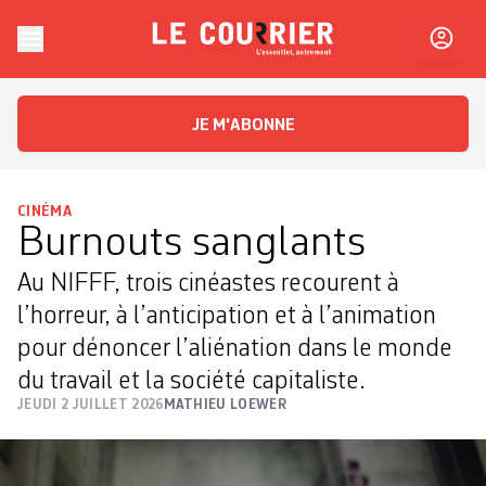
Skip to content
Le Courrier
L'essentiel, autrement
JE M'ABONNE
CINÉMA
Burnouts sanglants
Au NIFFF, trois cinéastes recourent à
l’horreur, à l’anticipation et à l’animation
pour dénoncer l’aliénation dans le monde
du travail et la société capitaliste.
JEUDI 2 JUILLET 2026
MATHIEU LOEWER