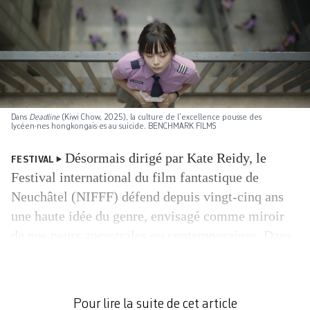
Dans
Deadline
(Kiwi Chow, 2025), la culture de l’excellence pousse des
lycéen·nes hongkongais·es au suicide. BENCHMARK FILMS
Désormais dirigé par Kate Reidy, le
FESTIVAL
Festival international du film fantastique de
Neuchâtel (NIFFF) défend depuis vingt-cinq ans
une haute idée du genre, envisagé comme miroir
de nos peurs ancestrales ou contemporaines. Dans
le riche panorama déployé dès vendredi par sa
nouvelle édition, plusieurs longs métrages se
penchent sur le monde du travail. «En
Pour lire la suite de cet article