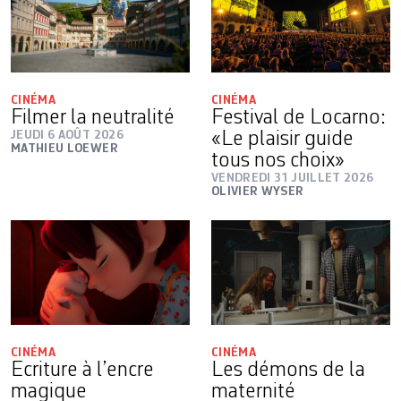
CINÉMA
CINÉMA
Filmer la neutralité
Festival de Locarno:
JEUDI 6 AOÛT 2026
«Le plaisir guide
MATHIEU LOEWER
tous nos choix»
VENDREDI 31 JUILLET 2026
OLIVIER WYSER
CINÉMA
CINÉMA
Ecriture à l’encre
Les démons de la
magique
maternité