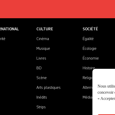
RNATIONAL
CULTURE
SOCIÉTÉ
rité
Cinéma
Égalité
Musique
Écologie
Livres
Économie
BD
Histoire
Scène
Religions
Nous utili
Arts plastiques
Alternatives
concevoir d
Inédits
Médias
« Accepter 
Strips