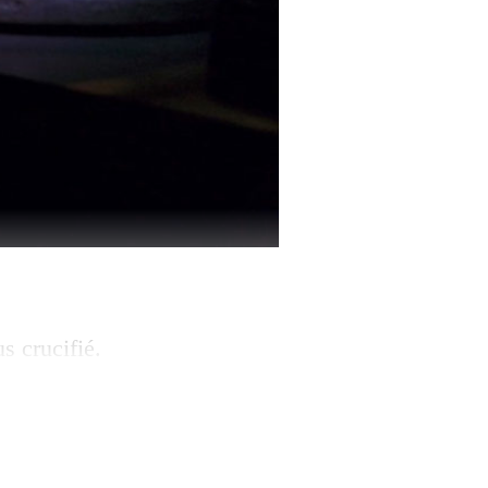
s crucifié.
Faire décoller un
 ouvert. Ce sont
ir dès ce vendredi