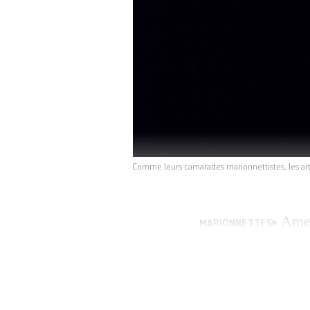
Comme leurs camarades marionnettistes, les artis
Amen
MARIONNETTES
Soulever avec dél
modèle réduit de 
quelques-unes des 
1er novembre da