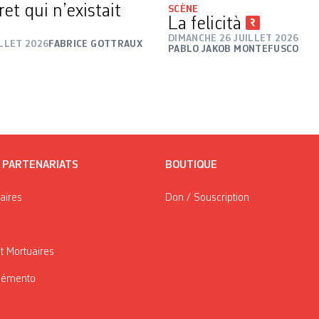
et qui n’existait
SCÈNE
La felicità
DIMANCHE 26 JUILLET 2026
ILLET 2026
FABRICE GOTTRAUX
PABLO JAKOB MONTEFUSCO
/ PARTENARIATS
BOUTIQUE
taires
Don / Souscription
t Mortuaires
Mémento