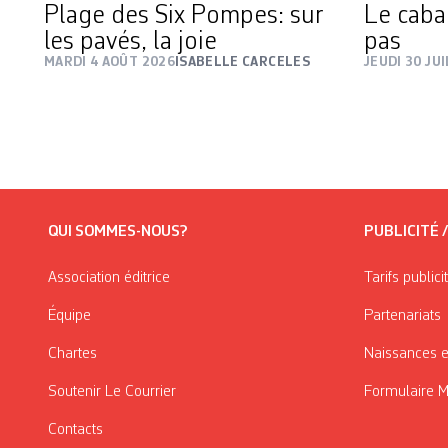
Plage des Six Pompes: sur
Le cabar
les pavés, la joie
pas
MARDI 4 AOÛT 2026
ISABELLE CARCELES
JEUDI 30 JU
QUI SOMMES-NOUS?
PUBLICITÉ 
Association éditrice
Tarifs publici
Équipe
Partenariats
Chartes
Naissances e
Soutenir Le Courrier
Formulaire 
Contacts