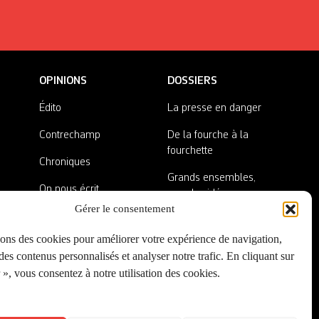
OPINIONS
DOSSIERS
Édito
La presse en danger
Contrechamp
De la fourche à la
fourchette
Chroniques
Grands ensembles,
On nous écrit
grandes idées
Gérer le consentement
Nos invité·es
Lieux abandonnés
sons des cookies pour améliorer votre expérience de navigation,
A côté de la plaque
es contenus personnalisés et analyser notre trafic. En cliquant sur
», vous consentez à notre utilisation des cookies.