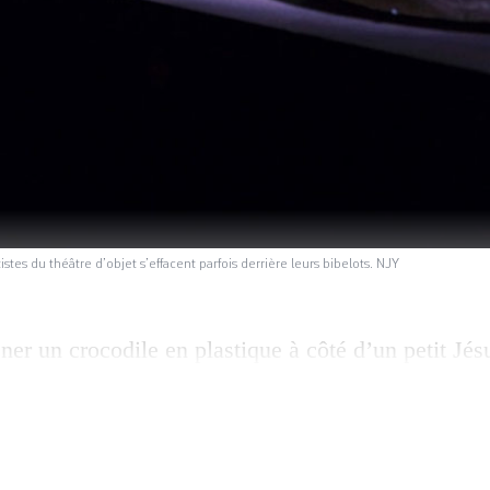
tes du théâtre d’objet s’effacent parfois derrière leurs bibelots. NJY
er un crocodile en plastique à côté d’un petit Jésu
icatesse une maison miniature emplie de lumière. 
fusée blanche devant un thermos orange et un livre
scènes de théâtre d’objet qui ­seront données à vo
ns […]