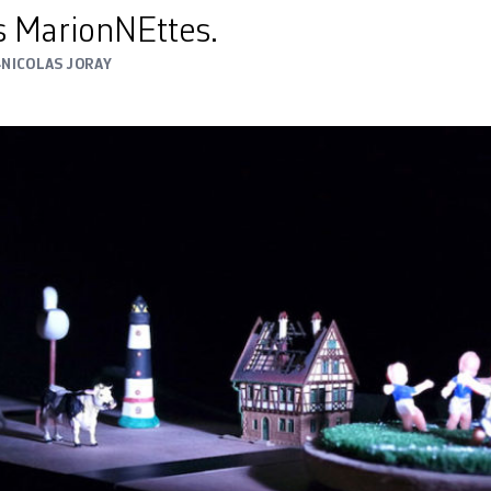
s MarionNEttes.
4
NICOLAS JORAY