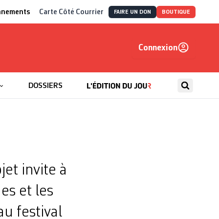
nnements
Carte Côté Courrier
FAIRE UN DON
BOUTIQUE
Connexion
, autrement
DOSSIERS
jet invite à
es et les
au festival