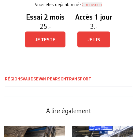
garderie avec […]
Vous êtes déjà abonné?
Connexion
Essai 2 mois
Accès 1 jour
25.-
3.-
JE TESTE
JE LIS
RÉGIONS
VAUD
SEVAN PEARSON
TRANSPORT
A lire également