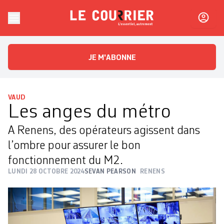
Skip to content
Le Courrier
L'essentiel, autrement
JE M'ABONNE
VAUD
Les anges du métro
A Renens, des opérateurs agissent dans
l’ombre pour assurer le bon
fonctionnement du M2.
LUNDI 28 OCTOBRE 2024
SEVAN PEARSON
RENENS