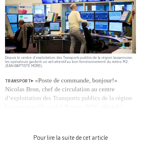
Depuis le centre d’exploitation des Transports publics de la région lausannoise,
les opérateurs gardent un œil attentif au bon fonctionnement du métro M2.
JEAN-BAPTISTE MOREL
«Poste de commande, bonjour!»
TRANSPORT
Nicolas Bron, chef de circulation au centre
d’exploitation des Transports publics de la région
lausannoise (tl) situé à Renens (VD), répond à
distance à un usager. Ce dernier vient de presser le
bouton de contact que l’on trouve dans chaque
station du métro M2 à Lausanne. «On a une
Pour lire la suite de cet article