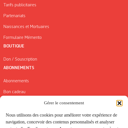
Tarifs publicitaires
Partenariats
Naissances et Mortuaires
Formulaire Mémento
BOUTIQUE
Don / Souscription
ABONNEMENTS
Abonnements
Bon cadeau
Conditions générales de vente
Gérer le consentement
Réductions de la Carte Côté Courrier
Nous utilisons des cookies pour améliorer votre expérience de
navigation, concevoir des contenus personnalisés et analyser
Application