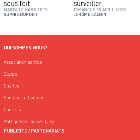
sous toit
surveiller
MARDI 12 MARS 2019
DIMANCHE 15 AVRIL 2018
SOPHIE DUPONT
JÉRÔME CACHIN
QUI SOMMES-NOUS?
Association éditrice
Équipe
Chartes
Soutenir Le Courrier
Contacts
Politique de cookies (UE)
PUBLICITÉ / PARTENARIATS