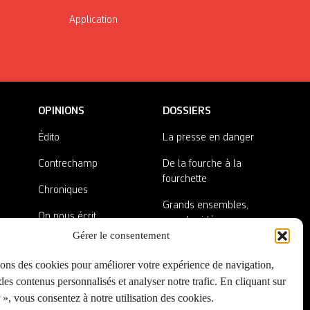
Application
OPINIONS
DOSSIERS
Édito
La presse en danger
Contrechamp
De la fourche à la
fourchette
Chroniques
Grands ensembles,
On nous écrit
grandes idées
Gérer le consentement
Nos invité·es
Lieux abandonnés
sons des cookies pour améliorer votre expérience de navigation,
A côté de la plaque
es contenus personnalisés et analyser notre trafic. En cliquant sur
», vous consentez à notre utilisation des cookies.