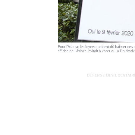
Pour l’Asloca, les loyers auraient dû baisser ces
affiche de l'Asloca invitait à voter oui a l'ini
DÉFENSE DES LOCATAIR
la Suisse est un p
beaucoup souhaiten
financement dissua
propriétaires à l’