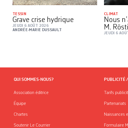
TESSIN
CLIMAT
Grave crise hydrique
Nous n’
JEUDI 6 AOÛT 2026
M. Röst
ANDRÉE-MARIE DUSSAULT
JEUDI 6 AOÛ
QUI SOMMES-NOUS?
PUBLICITÉ 
Association éditrice
Tarifs publici
Équipe
Partenariats
Chartes
Naissances e
Soutenir Le Courrier
Formulaire 