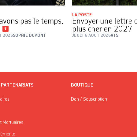
LA POSTE
avons pas le temps,
Envoyer une lettre 
i
plus cher en 2027
T 2026
SOPHIE DUPONT
JEUDI 6 AOÛT 2026
ATS
/ PARTENARIATS
BOUTIQUE
taires
Don / Souscription
t Mortuaires
Mémento