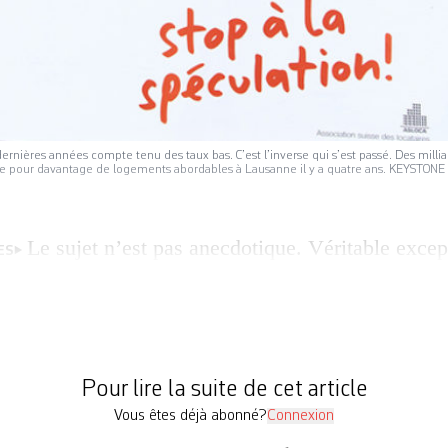
 dernières années compte tenu des taux bas. C’est l’inverse qui s’est passé. Des milli
titative pour davantage de logements abordables à Lausanne il y a quatre ans. KEYSTONE
Le sujet n’est pas anecdotique. Véritable exce
ES
ays de locataires, qui avoisinent 60% de la populat
t accéder à la propriété, rareté de l’offre, prix él
sives font souvent barrage. Il y a ainsi beaucoup 
autre bout, et […]
Pour lire la suite de cet article
Vous êtes déjà abonné?
Connexion