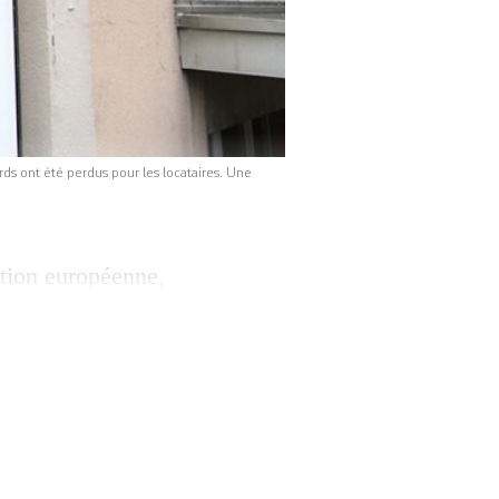
ards ont été perdus pour les locataires. Une
ption européenne,
ion. Et si
evés et voies de
de locataires, des