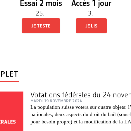
Essai 2 mois
Accès 1 jour
25.-
3.-
JE TESTE
JE LIS
MPLET
Votations fédérales du 24 nov
MARDI 19 NOVEMBRE 2024
La population suisse votera sur quatre objets: l
nationales, deux aspects du droit du bail (sous-l
pour besoin propre) et la modification de la L