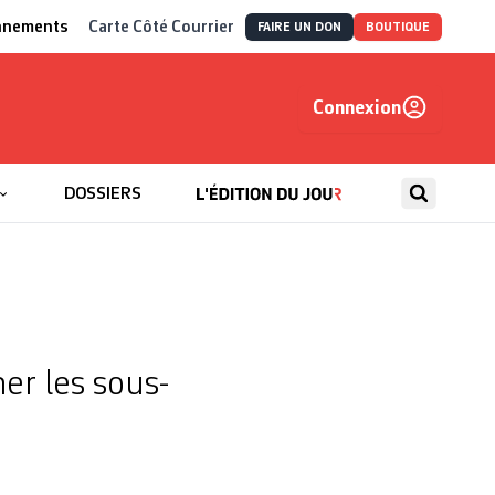
nnements
Carte Côté Courrier
FAIRE UN DON
BOUTIQUE
Connexion
, autrement
DOSSIERS
ner les sous-