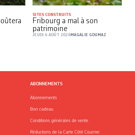
SITES CONSTRUITS
coûtera
Fribourg a mal à son
patrimoine
JEUDI 6 AOÛT 2026
MAGALIE GOUMAZ
ABONNEMENTS
Abonnements
Bon cadeau
Conditions générales de vente
Réductions de la Carte Côté Courrier