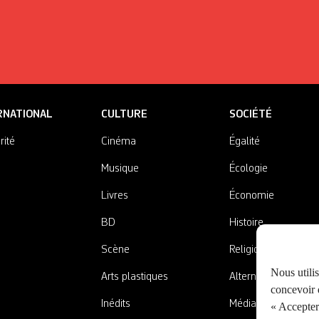
RNATIONAL
CULTURE
SOCIÉTÉ
rité
Cinéma
Égalité
Musique
Écologie
Livres
Économie
BD
Histoire
Scène
Religions
Nous utili
Arts plastiques
Alternatives
concevoir d
Inédits
Médias
« Accepter 