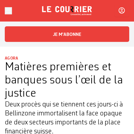
Skip to content
Le Courrier
L'essentiel, autrement
JE M'ABONNE
AGORA
Matières premières et
banques sous l’œil de la
justice
Deux procès qui se tiennent ces jours-ci à
Bellinzone immortalisent la face opaque
de deux secteurs importants de la place
financière suisse.