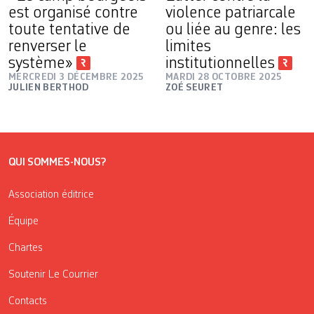
est organisé contre
violence patriarcale
toute tentative de
ou liée au genre: les
renverser le
limites
système»
institutionnelles
MERCREDI 3 DÉCEMBRE 2025
MARDI 28 OCTOBRE 2025
JULIEN BERTHOD
ZOÉ SEURET
QUI SOMMES-NOUS?
Association éditrice
Équipe
Chartes
Soutenir Le Courrier
Contacts