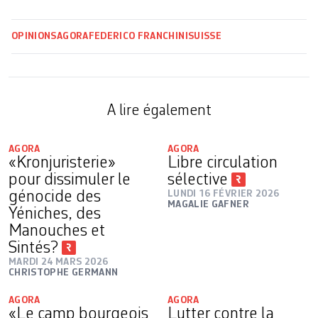
OPINIONS
AGORA
FEDERICO FRANCHINI
SUISSE
A lire également
AGORA
AGORA
«Kronjuristerie»
Libre circulation
pour dissimuler le
sélective
génocide des
LUNDI 16 FÉVRIER 2026
MAGALIE GAFNER
Yéniches, des
Manouches et
Sintés?
MARDI 24 MARS 2026
CHRISTOPHE GERMANN
AGORA
AGORA
«Le camp bourgeois
Lutter contre la