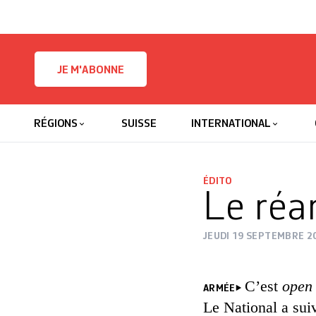
Skip to content
JE M'ABONNE
RÉGIONS
SUISSE
INTERNATIONAL
ÉDITO
Le réa
JEUDI 19 SEPTEMBRE 2
C’est
open
ARMÉE
Le National a suiv