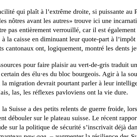
cilité qui plaît à l’extrême droite, si puissante au 
les nôtres avant les autres» trouve ici une incarnat
tre pas entièrement verrouillé, car il est également
 à la caisse en diminuant leur quote-part à l’impôt 
 cantonaux ont, logiquement, montré les dents je
ssources pour faire plaisir au vert-de-gris traduit u
ertain des élu·es du bloc bourgeois. Agir à la sou
la migration devrait pourtant parler à leur intellig
ais, las, les réflexes pavloviens ont la vie dure.
a Suisse a des petits relents de guerre froide, lor
nt débouler sur le plateau suisse. Le récent rappor
 sur la politique de sécurité s’inscrivait déjà da
n manteau
new age
– augmenter la résilience des Su