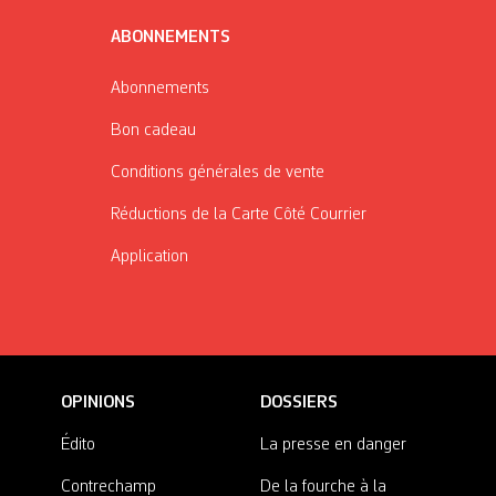
ABONNEMENTS
Abonnements
Bon cadeau
Conditions générales de vente
Réductions de la Carte Côté Courrier
Application
OPINIONS
DOSSIERS
Édito
La presse en danger
Contrechamp
De la fourche à la