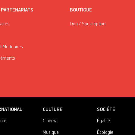
/ PARTENARIATS
BOUTIQUE
taires
Don / Souscription
t Mortuaires
Mémento
RNATIONAL
CULTURE
SOCIÉTÉ
rité
Cinéma
Égalité
Musique
Écologie