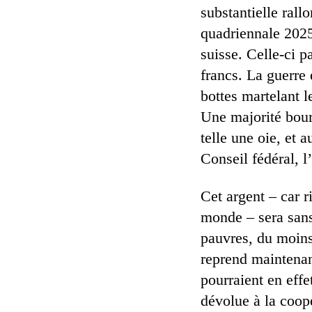
substantielle rall
quadriennale 202
suisse. Celle-ci p
francs. La guerre 
bottes martelant l
Une majorité bour
telle une oie, et 
Conseil fédéral, l’
Cet argent – car r
monde – sera sans
pauvres, du moins
reprend maintenant
pourraient en effe
dévolue à la coopé