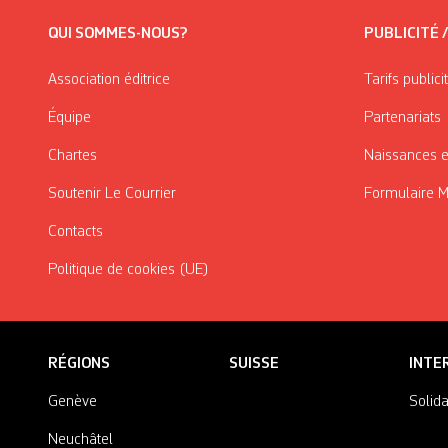
QUI SOMMES-NOUS?
PUBLICITÉ 
Association éditrice
Tarifs publici
Équipe
Partenariats
Chartes
Naissances e
Soutenir Le Courrier
Formulaire 
Contacts
Politique de cookies (UE)
RÉGIONS
SUISSE
INTE
Genève
Solida
Neuchâtel