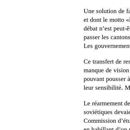
Une solution de fa
et dont le motto «
débat n’est peut-ê
passer les cantons
Les gouvernements
Ce transfert de re
manque de vision c
pouvant pousser à 
leur sensibilité. M
Le réarmement de l
soviétiques devaie
Commission d’étude
en habillant d’u