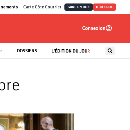
nnements
Carte Côté Courrier
FAIRE UN DON
BOUTIQUE
Connexion
, autrement
DOSSIERS
bre