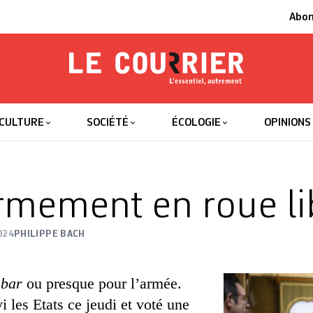
Abo
Le Courrier
L'essentiel
CULTURE
SOCIÉTÉ
ÉCOLOGIE
OPINIONS
rmement en roue li
024
PHILIPPE BACH
 bar
ou presque pour l’armée.
i les Etats ce jeudi et voté une