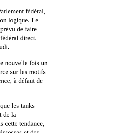
Parlement fédéral,
ion logique. Le
 prévu de faire
fédéral direct.
udi.
ne nouvelle fois un
rce sur les motifs
ence, à défaut de
sque les tanks
t de la
ns cette tendance,
issesses et des