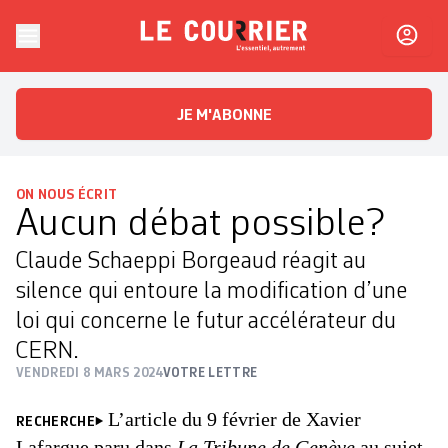
Skip to content
Le Courrier
L'essentiel, autrement
JE M'ABONNE
ON NOUS ÉCRIT
Aucun débat possible?
Claude Schaeppi Borgeaud réagit au
silence qui entoure la modification d’une
loi qui concerne le futur accélérateur du
CERN.
VENDREDI 8 MARS 2024
VOTRE LETTRE
L’article du 9 février de Xavier
RECHERCHE
Lafargue paru dans
La Tribune de Genève
au sujet