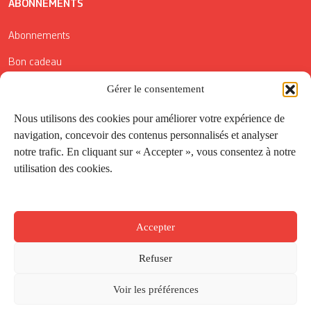
ABONNEMENTS
Abonnements
Bon cadeau
Conditions générales de vente
Gérer le consentement
Réductions de la Carte Côté Courrier
Nous utilisons des cookies pour améliorer votre expérience de
navigation, concevoir des contenus personnalisés et analyser
Application
notre trafic. En cliquant sur « Accepter », vous consentez à notre
utilisation des cookies.
Suivez-nous
Accepter
Refuser
Voir les préférences