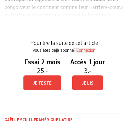
conçoivent le continent comme leur «arrière-cour»
militaire et économique, comme le formule la
doctrine Monroe. La Jornada s’inscrit dans un
dessein opposé: celui d’une intégration
continentale opposée à l’impérialisme, réalisée par
Pour lire la suite de cet article
et pour des peuples unis à travers une […]
Vous êtes déjà abonné?
Connexion
Essai 2 mois
Accès 1 jour
25.-
3.-
JE TESTE
JE LIS
GAËLLE SCUILLER
AMÉRIQUE LATINE