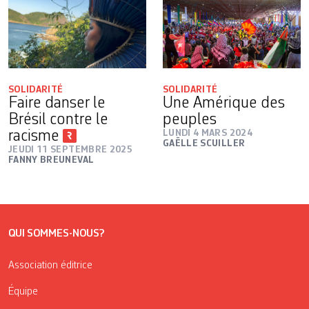
SOLIDARITÉ
SOLIDARITÉ
Faire danser le
Une Amérique des
Brésil contre le
peuples
racisme
LUNDI 4 MARS 2024
GAËLLE SCUILLER
JEUDI 11 SEPTEMBRE 2025
FANNY BREUNEVAL
QUI SOMMES-NOUS?
Association éditrice
Équipe