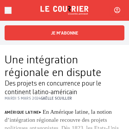
Skip to content
Le Courrier
L'essentiel, autrement
JE M'ABONNE
Une intégration
régionale en dispute
Des projets en concurrence pour le
continent latino-américain
MARDI 5 MARS 2024
GAËLLE SCUILLER
En Amérique latine, la notion
AMÉRIQUE LATINE
d’intégration régionale recouvre des projets
politiques antagonistes. Dès 1823, les Etats-Unis