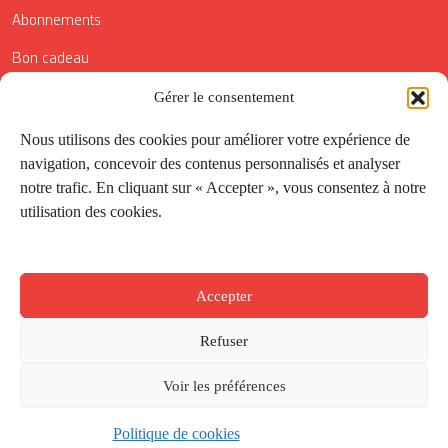
Abonnements
Bon cadeau
Conditions générales de vente
Gérer le consentement
Réductions de la Carte Côté Courrier
Nous utilisons des cookies pour améliorer votre expérience de
navigation, concevoir des contenus personnalisés et analyser
Application
notre trafic. En cliquant sur « Accepter », vous consentez à notre
utilisation des cookies.
Suivez-nous
Accepter
Refuser
Voir les préférences
Politique de cookies