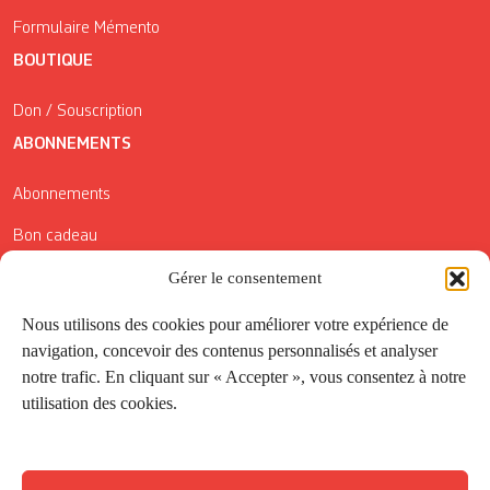
Formulaire Mémento
BOUTIQUE
Don / Souscription
ABONNEMENTS
Abonnements
Bon cadeau
Gérer le consentement
Conditions générales de vente
Réductions de la Carte Côté Courrier
Nous utilisons des cookies pour améliorer votre expérience de
navigation, concevoir des contenus personnalisés et analyser
Application
notre trafic. En cliquant sur « Accepter », vous consentez à notre
utilisation des cookies.
Suivez-nous