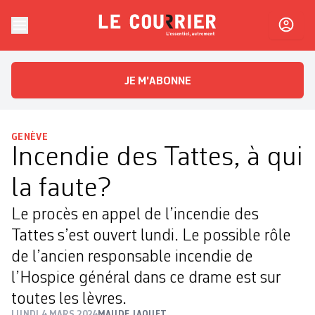
Skip to content
Le Courrier
L'essentiel, autrement
JE M'ABONNE
GENÈVE
Incendie des Tattes, à qui
la faute?
Le procès en appel de l’incendie des
Tattes s’est ouvert lundi. Le possible rôle
de l’ancien responsable incendie de
l’Hospice général dans ce drame est sur
toutes les lèvres.
LUNDI 4 MARS 2024
MAUDE JAQUET