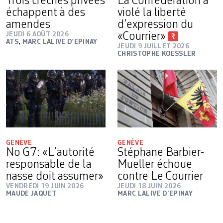
Trois crèches privées
La Confédération a
échappent à des
violé la liberté
amendes
d’expression du
JEUDI 6 AOÛT 2026
«Courrier»
ATS
,
MARC LALIVE D’EPINAY
JEUDI 9 JUILLET 2026
CHRISTOPHE KOESSLER
GENÈVE
GENÈVE
No G7: «L’autorité
Stéphane Barbier-
responsable de la
Mueller échoue
nasse doit assumer»
contre Le Courrier
VENDREDI 19 JUIN 2026
JEUDI 18 JUIN 2026
MAUDE JAQUET
MARC LALIVE D’EPINAY