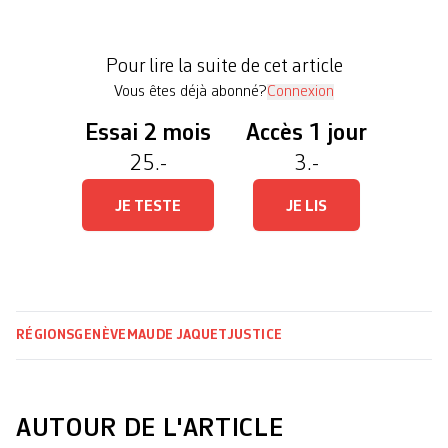
dans cet hébergement collectif pour requérant·es
d’asile, la plaie est encore à vif. Cinq survivants
Pour lire la suite de cet article
ont fait le déplacement, […]
Vous êtes déjà abonné?
Connexion
Essai 2 mois
Accès 1 jour
25.-
3.-
JE TESTE
JE LIS
RÉGIONS
GENÈVE
MAUDE JAQUET
JUSTICE
AUTOUR DE L'ARTICLE