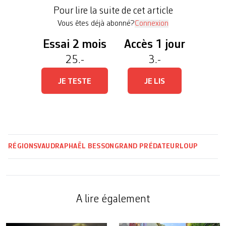
voire de la colère, contre la position
Pour lire la suite de cet article
gouvernementale. Les éleveurs se sentent […]
Vous êtes déjà abonné?
Connexion
Essai 2 mois
Accès 1 jour
25.-
3.-
JE TESTE
JE LIS
RÉGIONS
VAUD
RAPHAËL BESSON
GRAND PRÉDATEUR
LOUP
A lire également