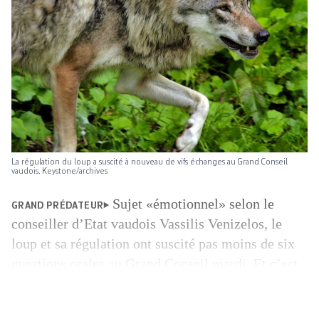
La régulation du loup a suscité à nouveau de vifs échanges au Grand Conseil
vaudois. Keystone/archives
Sujet «émotionnel» selon le
GRAND PRÉDATEUR
conseiller d’Etat vaudois Vassilis Venizelos, le
loup et sa régulation ont suscité pas moins de six
questions orales au Grand Conseil mardi. Et c’est
vrai que les députés qui ont pris la parole ont
manifesté pour certains de l’incompréhension,