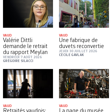
VAUD
VAUD
Valérie Dittli
Une fabrique de
demande le retrait
duvets reconvertie
du rapport Meylan
JEUDI 30 JUILLET 2026
CÉCILE GAVLAK
VENDREDI 7 AOÛT 2026
GRÉGOIRE SILACCI
VAUD
VAUD
Retraités vaudois:
La page du musée