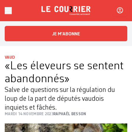
Skip to content
Le Courrier
L'essentiel, autrement
JE M'ABONNE
VAUD
«Les éleveurs se sentent
abandonnés»
Salve de questions sur la régulation du
loup de la part de députés vaudois
inquiets et fâchés.
MARDI 14 NOVEMBRE 2023
RAPHAËL BESSON