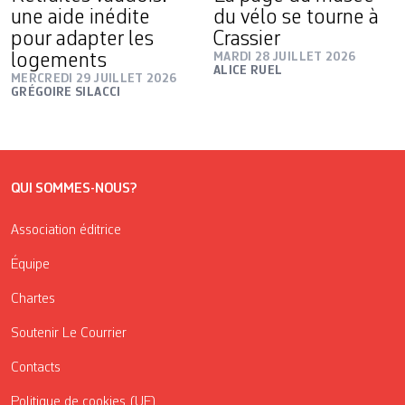
une aide inédite
du vélo se tourne à
pour adapter les
Crassier
logements
MARDI 28 JUILLET 2026
ALICE RUEL
MERCREDI 29 JUILLET 2026
GRÉGOIRE SILACCI
QUI SOMMES-NOUS?
Association éditrice
Équipe
Chartes
Soutenir Le Courrier
Contacts
Politique de cookies (UE)