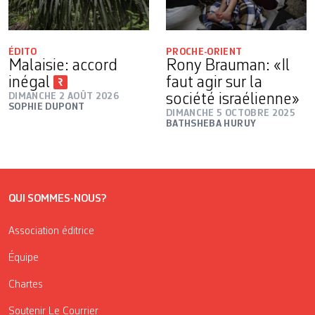
ÉDITO
PROCHE-ORIENT
Malaisie: accord
Rony Brauman: «Il
inégal
faut agir sur la
DIMANCHE 2 AOÛT 2026
société israélienne»
SOPHIE DUPONT
DIMANCHE 5 OCTOBRE 2025
BATHSHEBA HURUY
QUI SOMMES-NOUS?
Association éditrice
Équipe
Chartes
Soutenir Le Courrier