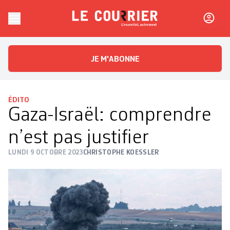
Skip to content
Le Courrier
L'essentiel, autrement
JE M'ABONNE
ÉDITO
Gaza-Israël: comprendre
n’est pas justifier
LUNDI 9 OCTOBRE 2023
CHRISTOPHE KOESSLER