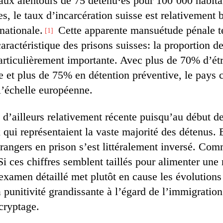
 aux alentours de 75 détenu·es pour 100’000 habita
s, le taux d’incarcération suisse est relativement 
nationale.
Cette apparente mansuétude pénale 
1
aractéristique des prisons suisses: la proportion d
particulièrement importante. Avec plus de 70% d’ét
 et plus de 75% en détention préventive, le pays c
l’échelle européenne.
t d’ailleurs relativement récente puisqu’au début 
 qui représentaient la vaste majorité des détenus. E
trangers en prison s’est littéralement inversé. Co
i ces chiffres semblent taillés pour alimenter une 
 examen détaillé met plutôt en cause les évolutions
 punitivité grandissante à l’égard de l’immigration
cryptage.