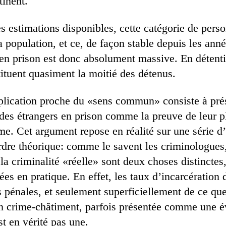
tinent.
es estimations disponibles, cette catégorie de pers
 population, et ce, de façon stable depuis les ann
 en prison est donc absolument massive. En détent
tituent quasiment la moitié des détenus.
lication proche du «sens commun» consiste à prés
 des étrangers en prison comme la preuve de leur p
me. Cet argument repose en réalité sur une série d
ordre théorique: comme le savent les criminologues,
 la criminalité «réelle» sont deux choses distinctes,
es en pratique. En effet, les taux d’incarcération
es pénales, et seulement superficiellement de ce q
n crime-châtiment, parfois présentée comme une 
st en vérité pas une.