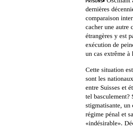
Oscillant
PRISONS
dernières décennie
comparaison inter
cacher une autre c
étrangères y est 
exécution de peine
un cas extrême à 
Cette situation es
sont les nationaux
entre Suisses et é
tel basculement? S
stigmatisante, un
régime pénal et sa
«indésirable». Dé