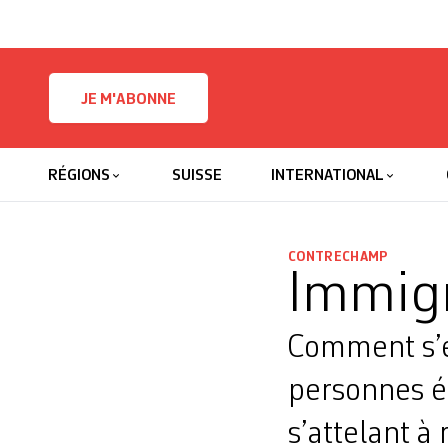
Skip to content
JE M'ABONNE
RÉGIONS
SUISSE
INTERNATIONAL
CONTRECHAMP
Immigr
Comment s’e
personnes é
s’attelant à