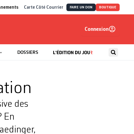
nnements
Carte Côté Courrier
FAIRE UN DON
BOUTIQUE
Connexion
, autrement
DOSSIERS
ation
ive des
? En
naedinger,