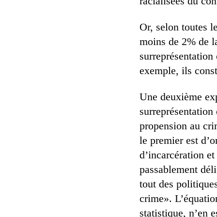
racialisées du con
Or, selon toutes l
moins de 2% de la
surreprésentation
exemple, ils cons
Une deuxième exp
surreprésentation
propension au cri
le premier est d’
d’incarcération et
passablement délié
tout des politiqu
crime». L’équatio
statistique, n’en e