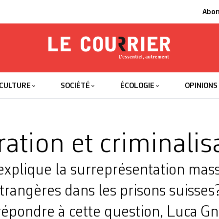
Abo
Le Courrier
L'essentiel
CULTURE
SOCIÉTÉ
ÉCOLOGIE
OPINIONS
ation et criminalis
xplique la surreprésentation mass
trangères dans les prisons suisses
 répondre à cette question, Luca G