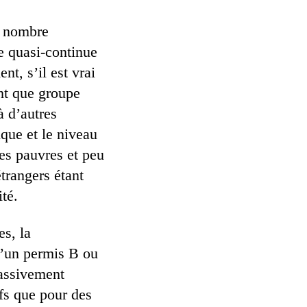
le nombre
se quasi-continue
t, s’il est vrai
ant que groupe
à d’autres
ique et le niveau
es pauvres et peu
trangers étant
ité.
es, la
d’un permis B ou
massivement
ifs que pour des