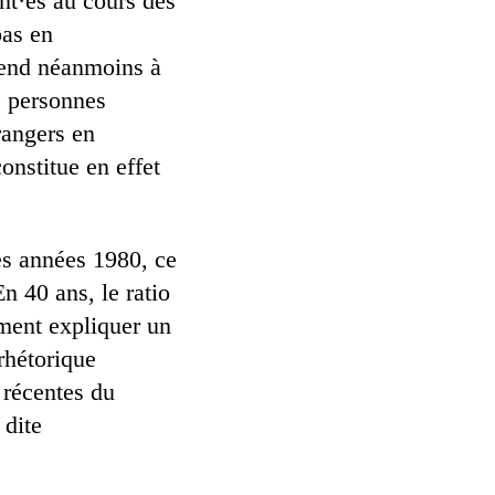
nt·es au cours des
bas en
tend néanmoins à
e personnes
rangers en
onstitue en effet
des années 1980, ce
n 40 ans, le ratio
mment expliquer un
rhétorique
 récentes du
 dite