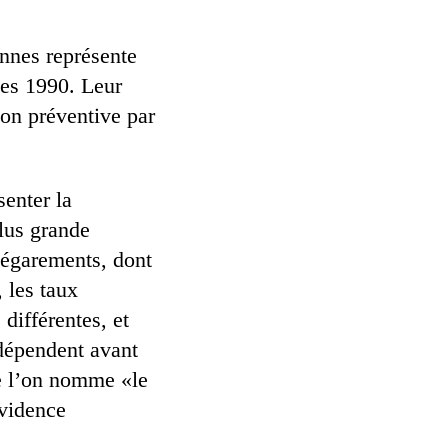
onnes représente
ées 1990. Leur
ion préventive par
enter la
lus grande
’égarements, dont
 les taux
 différentes, et
 dépendent avant
ue l’on nomme «le
évidence