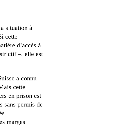
a situation à
i cette
atière d’accès à
rictif –, elle est
 Suisse a connu
Mais cette
rs en prison est
ers sans permis de
ès
des marges