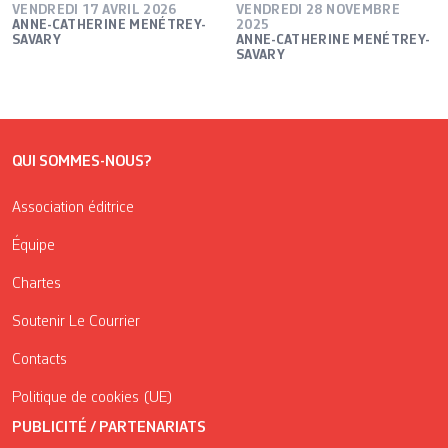
VENDREDI 17 AVRIL 2026
VENDREDI 28 NOVEMBRE
ANNE-CATHERINE MENÉTREY-
2025
SAVARY
ANNE-CATHERINE MENÉTREY-
SAVARY
QUI SOMMES-NOUS?
Association éditrice
Équipe
Chartes
Soutenir Le Courrier
Contacts
Politique de cookies (UE)
PUBLICITÉ / PARTENARIATS