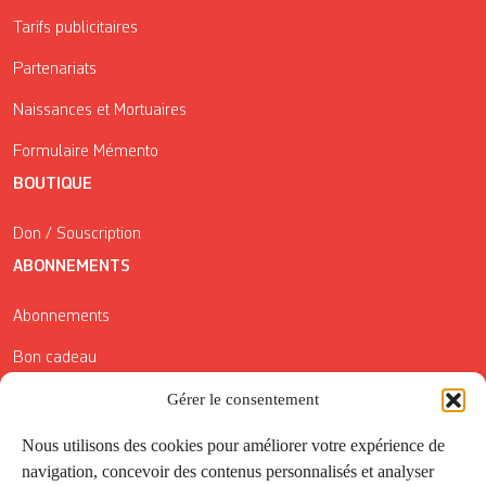
Tarifs publicitaires
Partenariats
Naissances et Mortuaires
Formulaire Mémento
BOUTIQUE
Don / Souscription
ABONNEMENTS
Abonnements
Bon cadeau
Conditions générales de vente
Gérer le consentement
Réductions de la Carte Côté Courrier
Nous utilisons des cookies pour améliorer votre expérience de
navigation, concevoir des contenus personnalisés et analyser
Application