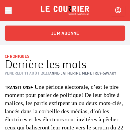
Skip to content
Le Courrier
L'essentiel, autrement
JE M'ABONNE
CHRONIQUES
Derrière les mots
VENDREDI 11 AOÛT 2023
ANNE-CATHERINE MENÉTREY-SAVARY
Une période électorale, c’est le pire
TRANSITIONS
moment pour parler de politique! De leur boîte à
malices, les partis extirpent un ou deux mots-clés,
lancés dans la corbeille des médias, d’où les
électrices et les électeurs sont invité·es à pêcher
ceux qui baliseront leur route vers le scrutin du 22