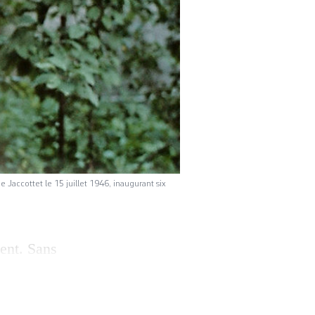
 Jaccottet le 15 juillet 1946, inaugurant six
ent. Sans
poursuivons les
accottet à Maurice
qui venait de