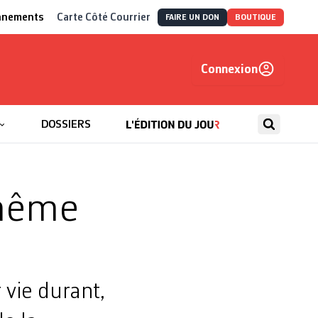
nnements
Carte Côté Courrier
FAIRE UN DON
BOUTIQUE
Connexion
, autrement
DOSSIERS
 même
 vie durant,