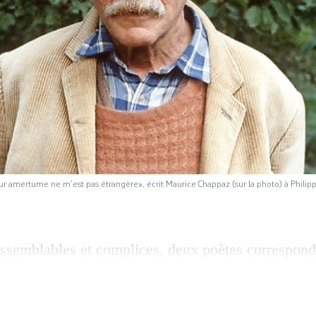
ur amertume ne m’est pas étrangère», écrit Maurice Chappaz (sur la photo) à Philippe
ssemblables et complices, deux poètes correspond
spondre, eux si différents par nature. Mais «nous 
nes avec une même obstination», écrit Philippe J
953. Quelques années plus tôt, le jeune critique, 