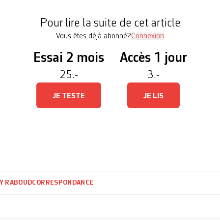
ers poèmes et proses, signait en revue d’élogieuse
Pour lire la suite de cet article
Vous êtes déjà abonné?
Connexion
Essai 2 mois
Accès 1 jour
25.-
3.-
JE TESTE
JE LIS
Y RABOUD
CORRESPONDANCE