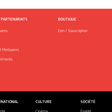
/ PARTENARIATS
BOUTIQUE
taires
Don / Souscription
t Mortuaires
Mémento
RNATIONAL
CULTURE
SOCIÉTÉ
rité
Cinéma
Égalité