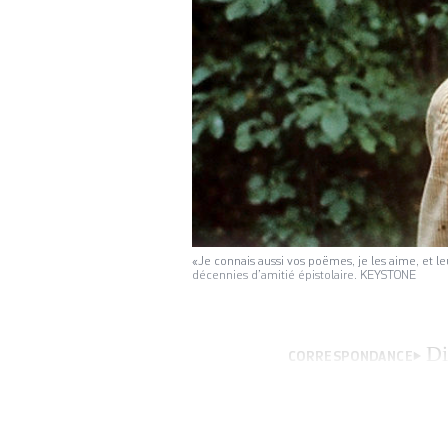
«Je connais aussi vos poëmes, je les aime, et le
décennies d’amitié épistolaire. KEYSTONE
Di
CORRESPONDANCE
toutefois se corre
mêmes fuyants sig
Chappaz en avril 1