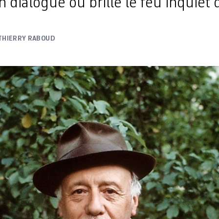
 dialogue où brille le feu inquiet 
THIERRY RABOUD