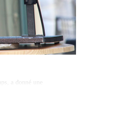
mps, a donné une
nt joyeux (entre
lle Revaz ou
à l’affiche,