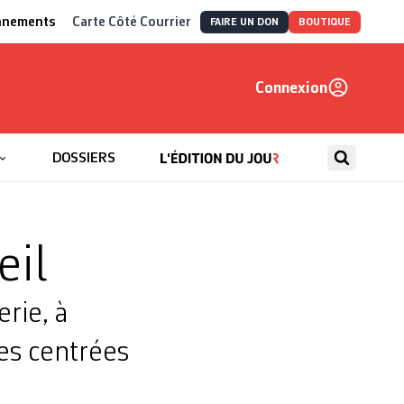
nnements
Carte Côté Courrier
FAIRE UN DON
BOUTIQUE
Connexion
, autrement
DOSSIERS
eil
rie, à
es centrées