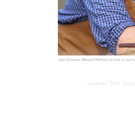
Jean Grosjean (Arnaud Mathey) et tout ce qui lui
Très long
THÉÂTRE
lignée de textes l
autres Grosse et 
encore Mon Petit 
Petite Brume, ad