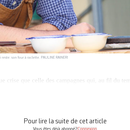
 reste: son four à raclette. PAULINE RAINERI
ue crise que celle des campagnes qui, au fil du te
ittéraires et dramatiques souvent poignants, rareme
Bête de Rosemarie Büri; Rapport aux bêtes de Noë
Pays de la compagnie Kokodyniack). Actuellement 
apté du […]
Pour lire la suite de cet article
Vous êtes déjà abonné?
Connexion