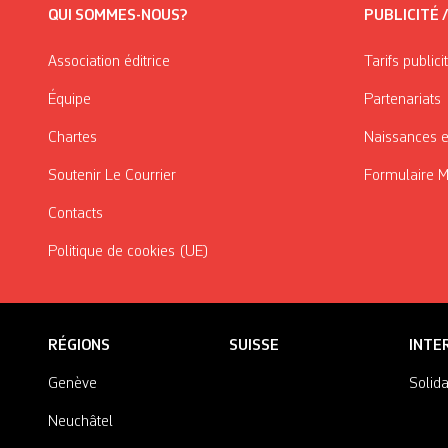
QUI SOMMES-NOUS?
PUBLICITÉ 
Association éditrice
Tarifs publici
Équipe
Partenariats
Chartes
Naissances e
Soutenir Le Courrier
Formulaire 
Contacts
Politique de cookies (UE)
RÉGIONS
SUISSE
INTE
Genève
Solida
Neuchâtel