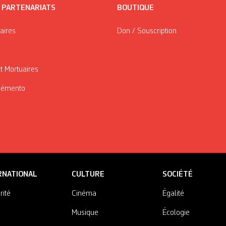
/ PARTENARIATS
BOUTIQUE
taires
Don / Souscription
t Mortuaires
Mémento
RNATIONAL
CULTURE
SOCIÉTÉ
rité
Cinéma
Égalité
Musique
Écologie