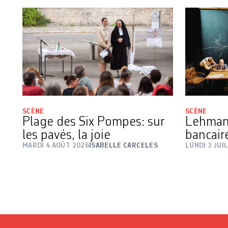
SCÈNE
SCÈNE
Plage des Six Pompes: sur
Lehman 
les pavés, la joie
bancair
MARDI 4 AOÛT 2026
ISABELLE CARCELES
LUNDI 3 JUI