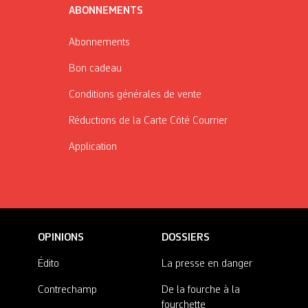
ABONNEMENTS
Abonnements
Bon cadeau
Conditions générales de vente
Réductions de la Carte Côté Courrier
Application
OPINIONS
DOSSIERS
Édito
La presse en danger
Contrechamp
De la fourche à la
fourchette