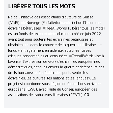
LIBÉRER TOUS LES MOTS
Né de l’initiative des associations d’auteurs de Suisse
(A*dS), de Norvège (Forfatterforbundet) et de l’Union des
écrivains bélarusses, #FreeAllWords (Libérer tous les mots)
est un fonds de textes et de traductions créé en juin 2022,
avant tout pour soutenir les écrivain·es bélarusses et
ukrainien·nes dans le contexte de la guerre en Ukraine. Le
fonds vient également en aide aux auteur·es russes
critiques condamné·es ou censuré·es. #FreeAllWords vise à
favoriser l’expression de «voix d’écrivain·es européen·nes
démocratiques, critiques envers la guerre et défenseurs des
droits humains» et à d’établir des ponts «entre les
écrivain·es, les cultures, les nations et les langues». Le
projet est coordonné sous l’égide du Conseil des écrivains
européens (EWC), avec l’aide du Conseil européen des
associations de traducteurs littéraires (CEATL).
CO