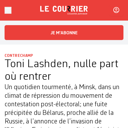
Skip to content
Le Courrier
L'essentiel, autrement
JE M'ABONNE
CONTRECHAMP
Toni Lashden, nulle part
où rentrer
Un quotidien tourmenté, à Minsk, dans un
climat de répression du mouvement de
contestation post-électoral; une fuite
précipitée du Bélarus, proche allié de la
Russie, à l’annonce de l’invasion de