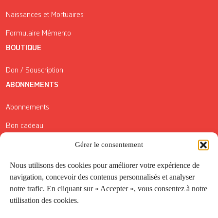
Naissances et Mortuaires
Formulaire Mémento
BOUTIQUE
Don / Souscription
ABONNEMENTS
Abonnements
Bon cadeau
Conditions générales de vente
Gérer le consentement
Réductions de la Carte Côté Courrier
Nous utilisons des cookies pour améliorer votre expérience de
navigation, concevoir des contenus personnalisés et analyser
Application
notre trafic. En cliquant sur « Accepter », vous consentez à notre
utilisation des cookies.