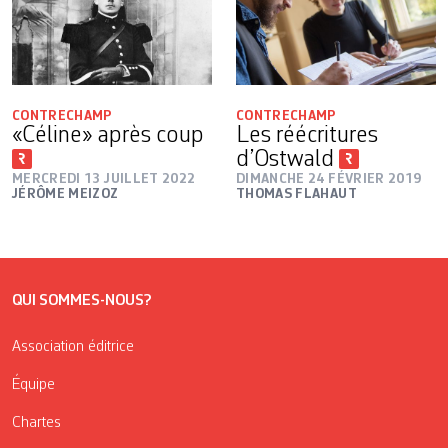
CONTRECHAMP
CONTRECHAMP
«Céline» après coup
Les réécritures
d’Ostwald
MERCREDI 13 JUILLET 2022
DIMANCHE 24 FÉVRIER 2019
JÉRÔME MEIZOZ
THOMAS FLAHAUT
QUI SOMMES-NOUS?
Association éditrice
Équipe
Chartes