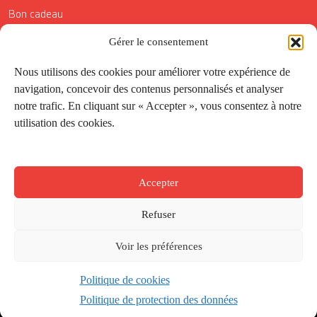
Bon cadeau
Conditions générales de vente
Gérer le consentement
Réductions de la Carte Côté Courrier
Nous utilisons des cookies pour améliorer votre expérience de
navigation, concevoir des contenus personnalisés et analyser
Application
notre trafic. En cliquant sur « Accepter », vous consentez à notre
utilisation des cookies.
Suivez-nous
Accepter
Refuser
Voir les préférences
Politique de cookies
Créé par
Onepixel
&
Wonderweb
&
EPIC
Politique de protection des données