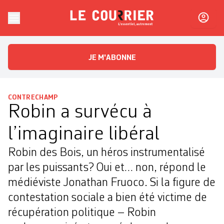
Skip to content
Le Courrier
L'essentiel, autrement
JE M'ABONNE
CONTRECHAMP
Robin a survécu à
l’imaginaire libéral
Robin des Bois, un héros instrumentalisé
par les puissants? Oui et… non, répond le
médiéviste Jonathan Fruoco. Si la figure de
contestation sociale a bien été victime de
récupération politique – Robin