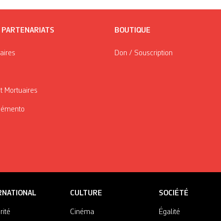
/ PARTENARIATS
BOUTIQUE
taires
Don / Souscription
t Mortuaires
Mémento
RNATIONAL
CULTURE
SOCIÉTÉ
rité
Cinéma
Égalité