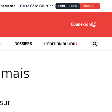
nnements
Carte Côté Courrier
FAIRE UN DON
BOUTIQUE
Connexion
, autrement
DOSSIERS
 mais
 sur