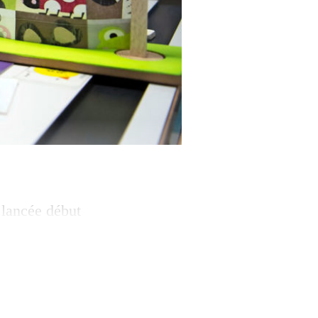
 lancée début
ire de
 de la formation
n moratoire sur