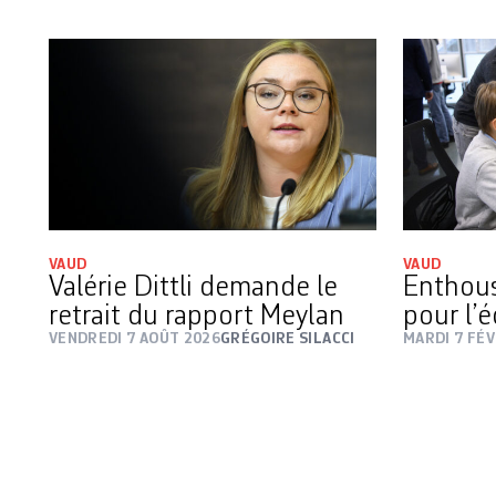
VAUD
VAUD
Valérie Dittli demande le
Enthous
retrait du rapport Meylan
pour l’
VENDREDI 7 AOÛT 2026
GRÉGOIRE SILACCI
MARDI 7 FÉV