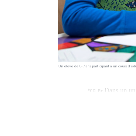
Un élève de 6-7 ans participant à un cours d
Dans un uni
ÉCOLE
octobre par des sy
l’étonnement. Ils
professionnelle (
l’éducation numér