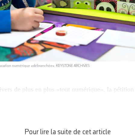
’éducation numérique «débranchée». KEYSTONE ARCHIVES
vers de plus en plus «tout numérique», la pétition
ndicats d’enseignants avait causé une surprise, vo
 demandaient au Département de l’enseignement et
DEF) et à son nouveau chef Frédéric Borloz (plr) u
ique, vaste chantier ouvert par sa […]
Pour lire la suite de cet article