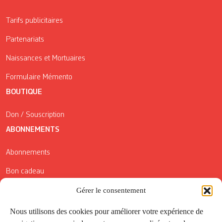
Tarifs publicitaires
Partenariats
Naissances et Mortuaires
Formulaire Mémento
BOUTIQUE
Don / Souscription
ABONNEMENTS
Abonnements
Bon cadeau
Conditions générales de vente
Gérer le consentement
Réductions de la Carte Côté Courrier
Nous utilisons des cookies pour améliorer votre expérience de