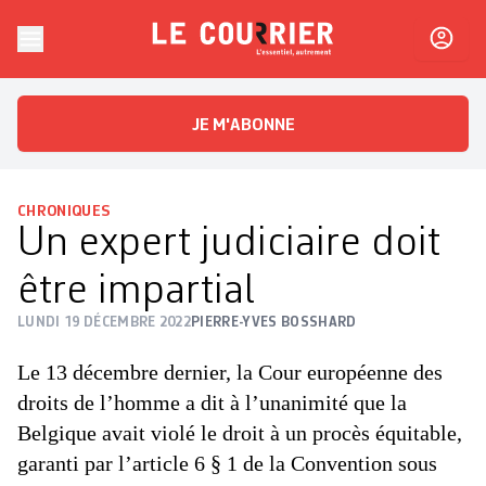
Skip to content
Le Courrier
L'essentiel, autrement
JE M'ABONNE
CHRONIQUES
Un expert judiciaire doit
être impartial
LUNDI 19 DÉCEMBRE 2022
PIERRE-YVES BOSSHARD
Le 13 décembre dernier, la Cour européenne des
droits de l’homme a dit à l’unanimité que la
Belgique avait violé le droit à un procès équitable,
garanti par l’article 6 § 1 de la Convention sous