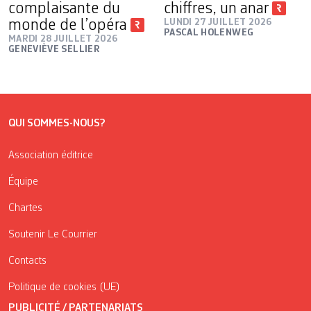
complaisante du
chiffres, un anar
monde de l’opéra
LUNDI 27 JUILLET 2026
PASCAL HOLENWEG
MARDI 28 JUILLET 2026
GENEVIÈVE SELLIER
QUI SOMMES-NOUS?
Association éditrice
Équipe
Chartes
Soutenir Le Courrier
Contacts
Politique de cookies (UE)
PUBLICITÉ / PARTENARIATS