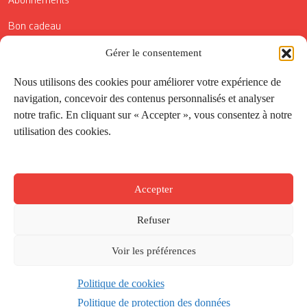
Abonnements
Bon cadeau
Conditions générales de vente
Gérer le consentement
Réductions de la Carte Côté Courrier
Nous utilisons des cookies pour améliorer votre expérience de
navigation, concevoir des contenus personnalisés et analyser
Application
notre trafic. En cliquant sur « Accepter », vous consentez à notre
utilisation des cookies.
Suivez-nous
Accepter
Refuser
Voir les préférences
Politique de cookies
Créé par
Onepixel
&
Wonderweb
&
EPIC
Politique de protection des données