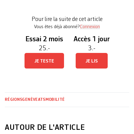
limitation de la vitesse voulue par le canton. La
requête d’appel en cause, qui sera déposée à la mi-
Pour lire la suite de cet article
décembre […]
Vous êtes déjà abonné?
Connexion
Essai 2 mois
Accès 1 jour
25.-
3.-
JE TESTE
JE LIS
RÉGIONS
GENÈVE
ATS
MOBILITÉ
AUTOUR DE L'ARTICLE