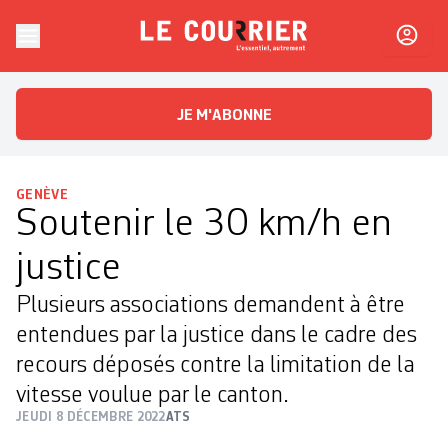
Skip to content
Le Courrier
L'essentiel, autrement
JE M'ABONNE
GENÈVE
Soutenir le 30 km/h en
justice
Plusieurs associations demandent à être
entendues par la justice dans le cadre des
recours déposés contre la limitation de la
vitesse voulue par le canton.
JEUDI 8 DÉCEMBRE 2022
ATS