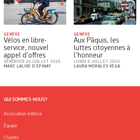
GENÈVE
GENÈVE
Vélos en libre-
Aux Pâquis, les
service, nouvel
luttes citoyennes à
appel d’offres
l’honneur
VENDREDI 24 JUILLET 2026
LUNDI 6 JUILLET 2026
MARC LALIVE D’EPINAY
LAURA MORALES VEGA
QUI SOMMES-NOUS?
Association éditrice
Équipe
Chartes