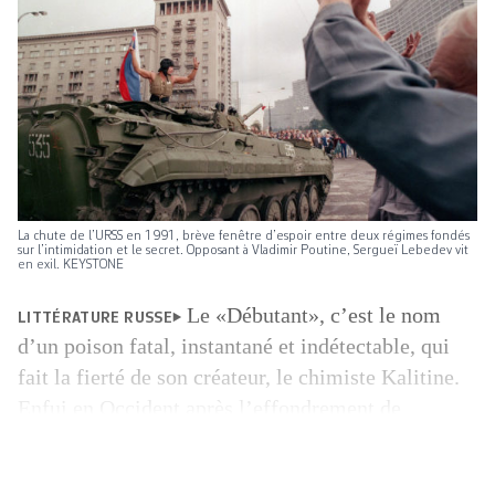
La chute de l’URSS en 1991, brève fenêtre d’espoir entre deux régimes fondés
sur l’intimidation et le secret. Opposant à Vladimir Poutine, Sergueï Lebedev vit
en exil. KEYSTONE
Le «Débutant», c’est le nom
LITTÉRATURE RUSSE
d’un poison fatal, instantané et indétectable, qui
fait la fierté de son créateur, le chimiste Kalitine.
Enfui en ­Occident après l’effondrement de
l’URSS, il se cache depuis vingt ans sous une
fausse identité dans un chalet isolé, planté dans