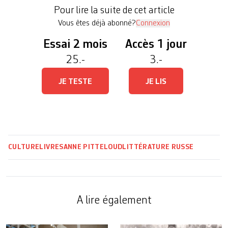
des contreforts montagneux. Chez lui, dans un
Pour lire la suite de cet article
coffre, un flacon du […]
Vous êtes déjà abonné?
Connexion
Essai 2 mois
Accès 1 jour
25.-
3.-
JE TESTE
JE LIS
CULTURE
LIVRES
ANNE PITTELOUD
LITTÉRATURE RUSSE
A lire également