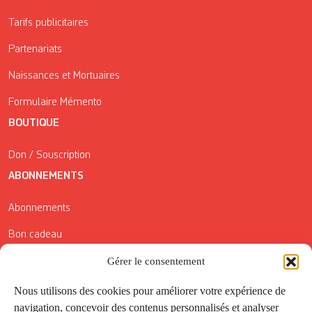
Tarifs publicitaires
Partenariats
Naissances et Mortuaires
Formulaire Mémento
BOUTIQUE
Don / Souscription
ABONNEMENTS
Abonnements
Bon cadeau
Conditions générales de vente
Gérer le consentement
Réductions de la Carte Côté Courrier
Nous utilisons des cookies pour améliorer votre expérience de
navigation, concevoir des contenus personnalisés et analyser