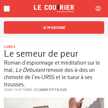
Skip to content
Le Courrier
L'essentiel, autrement
JE M'ABONNE
LIVRES
Le semeur de peur
Roman d’espionnage et méditation sur le
mal,
Le Débutant
renvoie dos-à-dos un
chimiste de l’ex-URSS et le tueur à ses
trousses.
JEUDI 13 OCTOBRE 2022
ANNE PITTELOUD