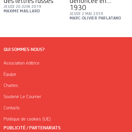
des lettres russes
dénoncée en…
JEUDI 20 JUIN 2019
1930
MAXIME MAILLARD
JEUDI 2 MAI 2019
MARC-OLIVIER PARLATANO
QUI SOMMES-NOUS?
Association éditrice
Équipe
Chartes
Soutenir Le Courrier
Contacts
Politique de cookies (UE)
PUBLICITÉ / PARTENARIATS