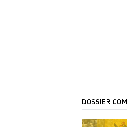
vise à «modifier e
DOSSIER CO