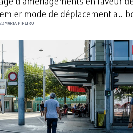
age d’aménagements en faveur de 
remier mode de déplacement au bo
22
MARIA PINEIRO