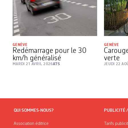
GENÈVE
GENÈVE
Redémarrage pour le 30
Carouge
km/h généralisé
verte
MARDI 21 AVRIL 2026
ATS
JEUDI 22 AO
QUI SOMMES-NOUS?
PUBLICITÉ 
Association éditrice
Tarifs publici