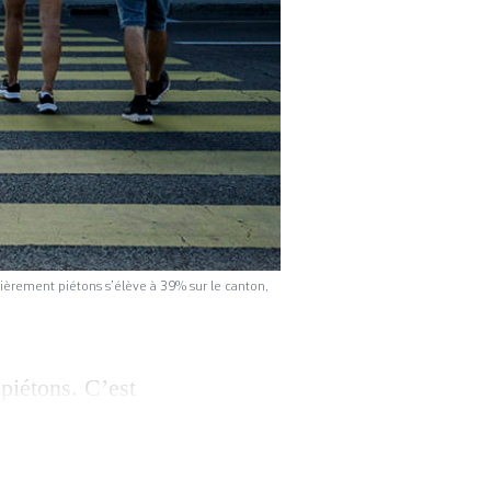
ièrement piétons s’élève à 39% sur le canton,
piétons. C’est
nevois·es, a
n qui marche». Le
 Robert Cramer,