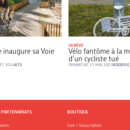
GENÈVE
 inaugure sa Voie
Vélo fantôme à la 
d’un cycliste tué
ÛT 2024
ATS
DIMANCHE 21 MAI 2023
RODERIC
/ PARTENARIATS
BOUTIQUE
taires
Don / Souscription