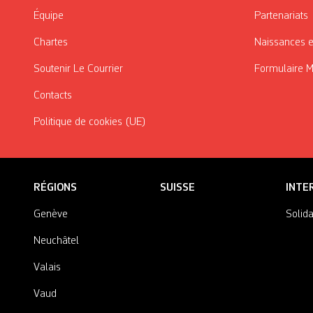
Équipe
Partenariats
Chartes
Naissances e
Soutenir Le Courrier
Formulaire 
Contacts
Politique de cookies (UE)
RÉGIONS
SUISSE
INTE
Genève
Solida
Neuchâtel
Valais
Vaud