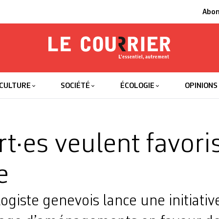
Abo
Le Courrier
L'essentiel
CULTURE
SOCIÉTÉ
ÉCOLOGIE
OPINIONS
t·es veulent favoris
e
logiste genevois lance une initiati