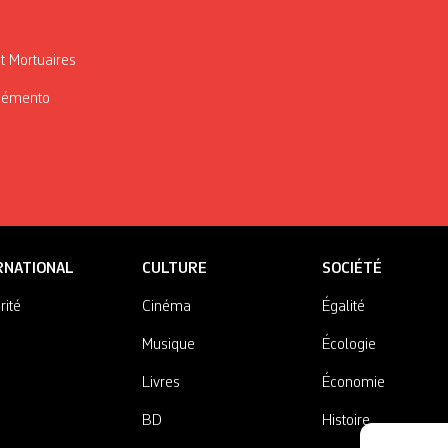
t Mortuaires
Mémento
RNATIONAL
CULTURE
SOCIÉTÉ
rité
Cinéma
Égalité
Musique
Écologie
Livres
Économie
BD
Histoire