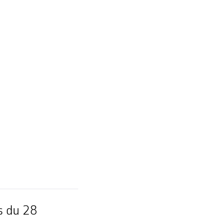
…]
s du 28