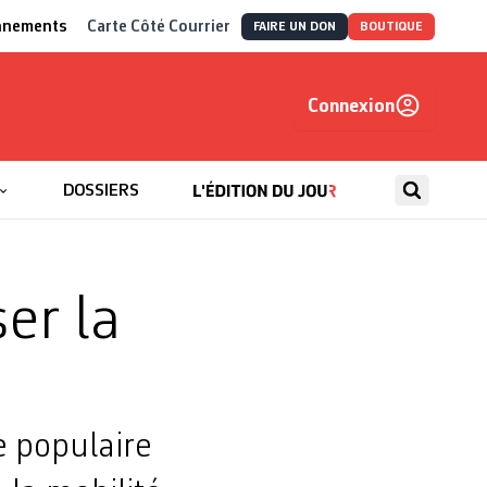
nnements
Carte Côté Courrier
FAIRE UN DON
BOUTIQUE
Connexion
, autrement
DOSSIERS
er la
ve populaire