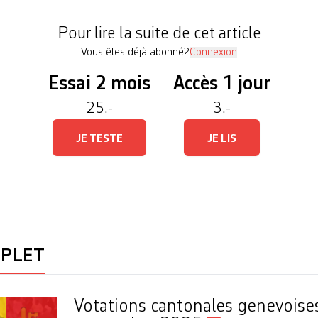
t compléter» trois lois cantonales. La Loi sur la [
Pour lire la suite de cet article
Vous êtes déjà abonné?
Connexion
Essai 2 mois
Accès 1 jour
25.-
3.-
JE TESTE
JE LIS
MPLET
Votations cantonales genevoise