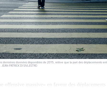
 les dernières données disponibles de 2015, relève que la part des déplacements ent
e. JEAN-PATRICK DI SIVLESTRO
e offensive massive» en faveur des déplacements 
e Klopfenstein Broggini, présidente des Vert·es ge
 lancement de l’initiative populaire «pour un canto
r l’ancien conseiller d’Etat chargé des Transports