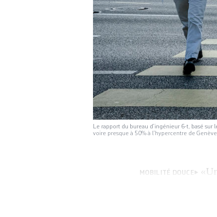
Le rapport du bureau d’ingénieur 6-t, basé sur
voire presque à 50% à l’hypercentre de Genèv
«Un
MOBILITÉ DOUCE
ainsi que Delphin
qualifié lundi le
texte, présenté pa