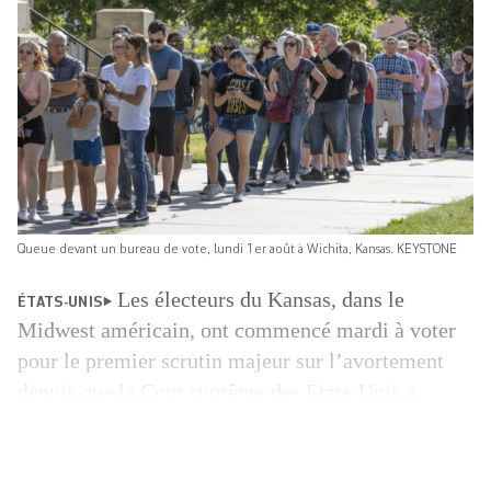
Queue devant un bureau de vote, lundi 1er août à Wichita, Kansas. KEYSTONE
Les électeurs du Kansas, dans le
ÉTATS-UNIS
Midwest américain, ont commencé mardi à voter
pour le premier scrutin majeur sur l’avortement
depuis que la Cour suprême des Etats-Unis a
annulé le droit fédéral à l’IVG. C’est un scrutin
test pour le pays. Les électeurs doivent dire si, oui
ou non, la Constitution de cet Etat