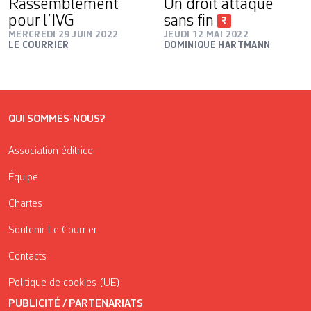
Rassemblement
Un droit attaqué
pour l’IVG
sans fin
MERCREDI 29 JUIN 2022
JEUDI 12 MAI 2022
LE COURRIER
DOMINIQUE HARTMANN
QUI SOMMES-NOUS?
Association éditrice
Équipe
Chartes
Soutenir Le Courrier
Contacts
Politique de cookies (UE)
PUBLICITÉ / PARTENARIATS