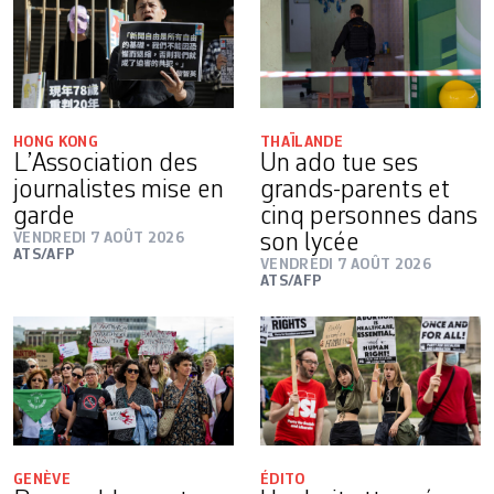
HONG KONG
THAÏLANDE
L’Association des
Un ado tue ses
journalistes mise en
grands-parents et
garde
cinq personnes dans
VENDREDI 7 AOÛT 2026
son lycée
ATS/AFP
VENDREDI 7 AOÛT 2026
ATS/AFP
GENÈVE
ÉDITO