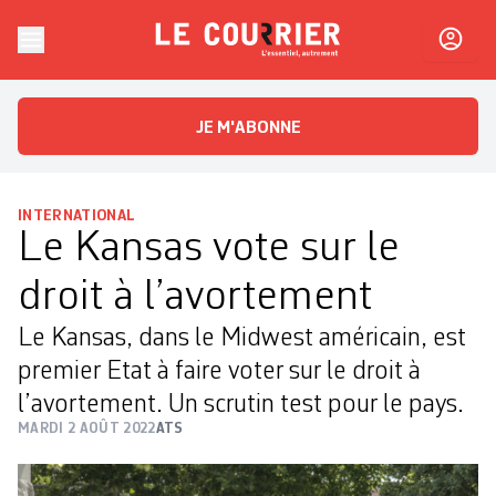
Skip to content
Le Courrier
L'essentiel, autrement
JE M'ABONNE
INTERNATIONAL
Le Kansas vote sur le
droit à l’avortement
Le Kansas, dans le Midwest américain, est
premier Etat à faire voter sur le droit à
l’avortement. Un scrutin test pour le pays.
MARDI 2 AOÛT 2022
ATS