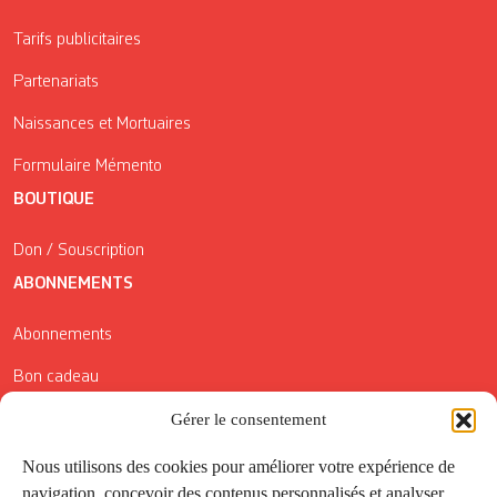
Tarifs publicitaires
Partenariats
Naissances et Mortuaires
Formulaire Mémento
BOUTIQUE
Don / Souscription
ABONNEMENTS
Abonnements
Bon cadeau
Conditions générales de vente
Gérer le consentement
Réductions de la Carte Côté Courrier
Nous utilisons des cookies pour améliorer votre expérience de
navigation, concevoir des contenus personnalisés et analyser