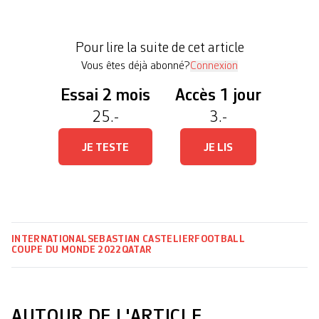
stratégie carbone de la «grand-messe» du football
mondial. L’analyse, publiée en mai 2022 par
Pour lire la suite de cet article
l’organe de surveillance belge Carbon […]
Vous êtes déjà abonné?
Connexion
Essai 2 mois
Accès 1 jour
25.-
3.-
JE TESTE
JE LIS
INTERNATIONAL
SEBASTIAN CASTELIER
FOOTBALL
COUPE DU MONDE 2022
QATAR
AUTOUR DE L'ARTICLE