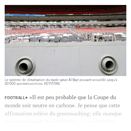
Le système de climatisation du stade qatari Al Bayt pouvant accueillir jusqu’à
60'000 spectateurs·trices. KEYSTONE
«Il est peu probable que la Coupe du
FOOTBALL
monde soit neutre en carbone. Je pense que cette
affirmation relève du greenwashing; elle manque
tout simplement de crédibilité», soupire Gilles
Dufrasne, auteur principal d’une étude sur la