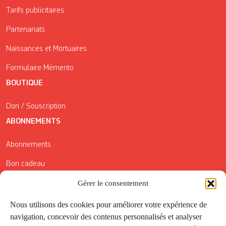
Tarifs publicitaires
Partenariats
Naissances et Mortuaires
Formulaire Mémento
BOUTIQUE
Don / Souscription
ABONNEMENTS
Abonnements
Bon cadeau
Gérer le consentement
Conditions générales de vente
Réductions de la Carte Côté Courrier
Nous utilisons des cookies pour améliorer votre expérience de
navigation, concevoir des contenus personnalisés et analyser
Application