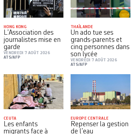
HONG KONG
THAÏLANDE
L’Association des
Un ado tue ses
journalistes mise en
grands-parents et
garde
cinq personnes dans
VENDREDI 7 AOÛT 2026
son lycée
ATS/AFP
VENDREDI 7 AOÛT 2026
ATS/AFP
CEUTA
EUROPE CENTRALE
Les enfants
Repenser la gestion
migrants face à
de l’eau