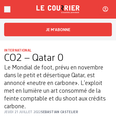
Skip to content
Le Courrier
L'essentiel, autrement
JE M'ABONNE
INTERNATIONAL
CO2 – Qatar 0
Le Mondial de foot, prévu en novembre
dans le petit et désertique Qatar, est
annoncé «neutre en carbone». L’exploit
met en lumière un art consommé de la
feinte comptable et du shoot aux crédits
carbone.
JEUDI 21 JUILLET 2022
SEBASTIAN CASTELIER