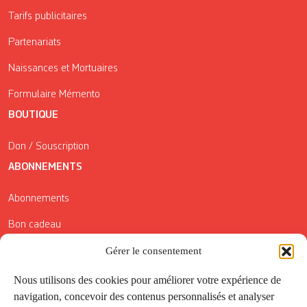
Tarifs publicitaires
Partenariats
Naissances et Mortuaires
Formulaire Mémento
BOUTIQUE
Don / Souscription
ABONNEMENTS
Abonnements
Bon cadeau
Gérer le consentement
Conditions générales de vente
Réductions de la Carte Côté Courrier
Nous utilisons des cookies pour améliorer votre expérience de
navigation, concevoir des contenus personnalisés et analyser
Application