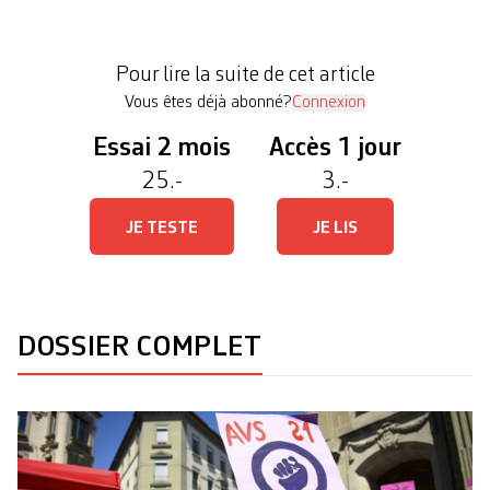
la place du Marché, à Carouge (GE), pour «crier
haut et fort NON à AVS21!» Toujours samedi, le
Pour lire la suite de cet article
[…]
Vous êtes déjà abonné?
Connexion
Essai 2 mois
Accès 1 jour
25.-
3.-
JE TESTE
JE LIS
DOSSIER COMPLET