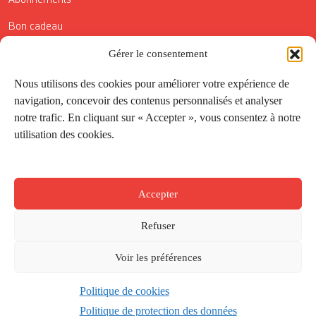
Bon cadeau
Conditions générales de vente
Gérer le consentement
Réductions de la Carte Côté Courrier
Nous utilisons des cookies pour améliorer votre expérience de
navigation, concevoir des contenus personnalisés et analyser
Application
notre trafic. En cliquant sur « Accepter », vous consentez à notre
utilisation des cookies.
Suivez-nous
Accepter
Refuser
Voir les préférences
Politique de cookies
Créé par
Onepixel
&
Wonderweb
&
EPIC
Politique de protection des données