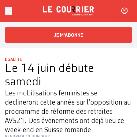
Skip to content
Le Courrier
L'essentiel, autrement
JE M'ABONNE
ÉGALITÉ
Le 14 juin débute
samedi
Les mobilisations féministes se
déclineront cette année sur l’opposition au
programme de réforme des retraites
AVS21. Des événements ont déjà lieu ce
week-end en Suisse romande.
VENDREDI 10 JUIN 2022