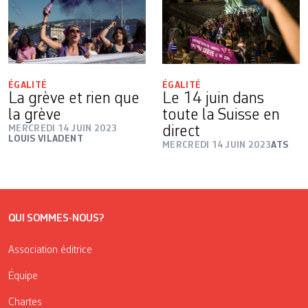
ÉGALITÉ
ÉGALITÉ
La grève et rien que
Le 14 juin dans
la grève
toute la Suisse en
MERCREDI 14 JUIN 2023
direct
LOUIS VILADENT
MERCREDI 14 JUIN 2023
ATS
QUI SOMMES-NOUS?
Association éditrice
Équipe
Chartes