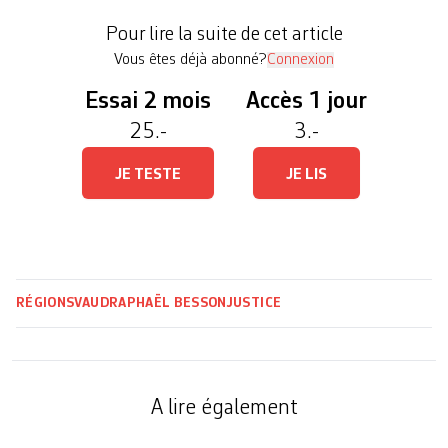
s’amoncelaient. Hier, toutefois, le président du
Pour lire la suite de cet article
Tribunal cantonal […]
Vous êtes déjà abonné?
Connexion
Essai 2 mois
Accès 1 jour
25.-
3.-
JE TESTE
JE LIS
RÉGIONS
VAUD
RAPHAËL BESSON
JUSTICE
A lire également