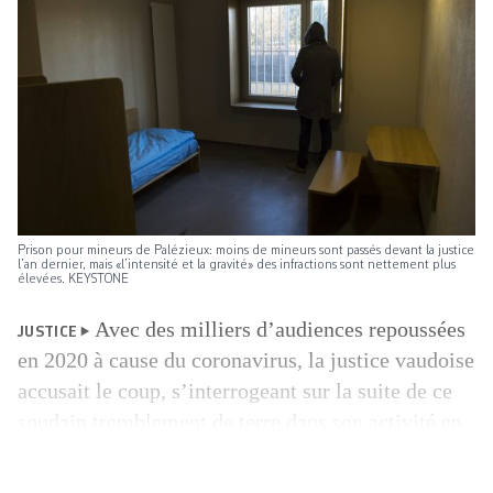
Prison pour mineurs de Palézieux: moins de mineurs sont passés devant la justice
l’an dernier, mais «l’intensité et la gravité» des infractions sont nettement plus
élevées. KEYSTONE
Avec des milliers d’audiences repoussées
JUSTICE
en 2020 à cause du coronavirus, la justice vaudoise
accusait le coup, s’interrogeant sur la suite de ce
soudain tremblement de terre dans son activité en
principe très réglée. Les remises en question et les
craintes sur les conséquences à moyen terme