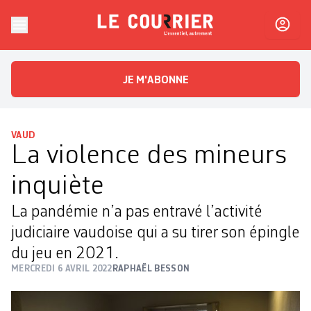
Skip to content
Le Courrier
L'essentiel, autrement
JE M'ABONNE
VAUD
La violence des mineurs
inquiète
La pandémie n’a pas entravé l’activité
judiciaire vaudoise qui a su tirer son épingle
du jeu en 2021.
MERCREDI 6 AVRIL 2022
RAPHAËL BESSON