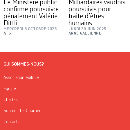
Le Ministère public
Milliardaires vaudois
confirme poursuivre
poursuivis pour
pénalement Valérie
traite d’êtres
Dittli
humains
MERCREDI 8 OCTOBRE 2025
LUNDI 30 JUIN 2025
ATS
ANNE GALLIENNE
QUI SOMMES-NOUS?
Association éditrice
Équipe
Chartes
Soutenir Le Courrier
Contacts