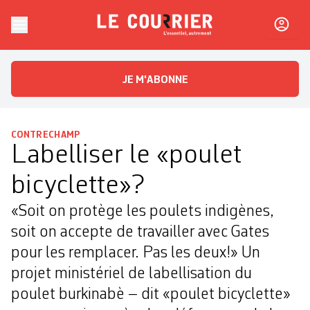
Skip to content
Le Courrier
L'essentiel, autrement
JE M'ABONNE
CONTRECHAMP
Labelliser le «poulet
bicyclette»?
«Soit on protège les poulets indigènes,
soit on accepte de travailler avec Gates
pour les remplacer. Pas les deux!» Un
projet ministériel de labellisation du
poulet burkinabè – dit «poulet bicyclette»