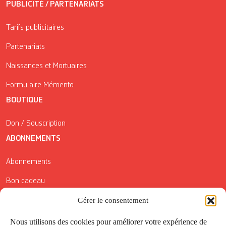
PUBLICITÉ / PARTENARIATS
Tarifs publicitaires
Partenariats
Naissances et Mortuaires
Formulaire Mémento
BOUTIQUE
Don / Souscription
ABONNEMENTS
Abonnements
Bon cadeau
Conditions générales de vente
Gérer le consentement
Réductions de la Carte Côté Courrier
Nous utilisons des cookies pour améliorer votre expérience de