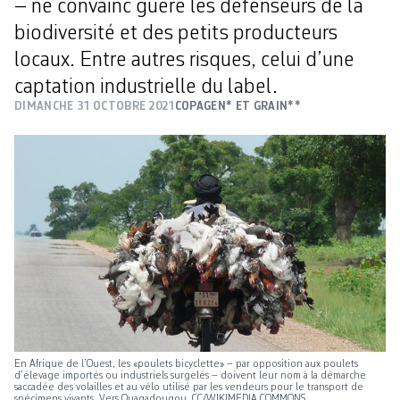
– ne convainc guère les défenseurs de la
biodiversité et des petits producteurs
locaux. Entre autres risques, celui d’une
captation industrielle du label.
DIMANCHE 31 OCTOBRE 2021
COPAGEN* ET GRAIN**
En Afrique de l’Ouest, les «poulets bicyclette» – par opposition aux poulets
d’élevage importés ou industriels surgelés – doivent leur nom à la démarche
saccadée des volailles et au vélo utilisé par les vendeurs pour le transport de
spécimens vivants. Vers Ouagadougou. CC/WIKIMEDIA COMMONS