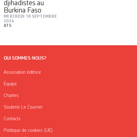
djihadistes au
Burkina Faso
MERCREDI 18 SEPTEMBRE
2024
ATS
QUI SOMMES-NOUS?
Association éditrice
Équipe
Chartes
Soutenir Le Courrier
Contacts
Politique de cookies (UE)